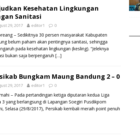
judkan Kesehatan Lingkungan
gan Sanitasi
ust 29, 2017
editor1
0
oreang – Sedikitnya 30 persen masyarakat Kabupaten
ng belum paham akan pentingnya sanitasi, sehingga
ngaruh pada kesehatan lingkungan (kesling). “Jeleknya
asi bukan saja berpengaruh
[…]
sikab Bungkam Maung Bandung 2 – 0
ust 29, 2017
editor1
0
imahi – Pada pertandingan ketiga diputaran kedua Liga
a 3 yang berlangsung di Lapangan Soegiri Pusdikpom
i, Selasa (29/8/2017), Persikab kembali meraih point penuh