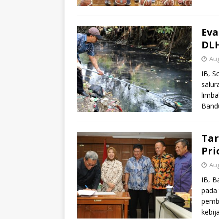
Eva
DL
Aug
IB, S
salur
limba
Band
Tar
Pri
Aug
IB, B
pada 
pemba
kebij