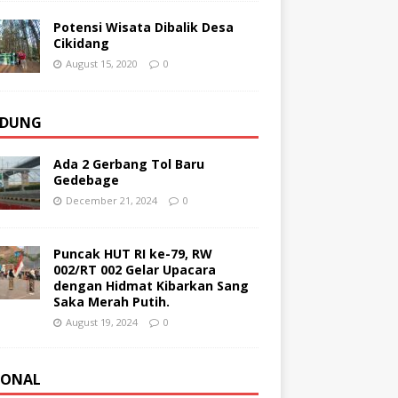
Potensi Wisata Dibalik Desa
Cikidang
August 15, 2020
0
DUNG
Ada 2 Gerbang Tol Baru
Gedebage
December 21, 2024
0
Puncak HUT RI ke-79, RW
002/RT 002 Gelar Upacara
dengan Hidmat Kibarkan Sang
Saka Merah Putih.
August 19, 2024
0
IONAL