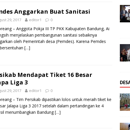
des Anggarkan Buat Sanitasi
ust 29, 2017
editor1
0
oreang – Anggota Pokja III TP PKK Kabupaten Bandung, Ai
gsih menjelaskan pembangunan sanitasi sebaiknya
garkan oleh Pemerintah desa (Pemdes). Karena Pemdes
 bersentuhan
[…]
sikab Mendapat Tiket 16 Besar
apa Liga 3
DES
ust 29, 2017
editor1
0
oreang – Tim Persikab dipastikan lolos untuk meraih tiket ke
sar Jalapa Liga 3 2017 setelah dalam pertandingan ke 4
asil menumbangkan Bandung
[…]