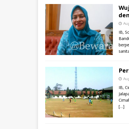
Wu
den
Aug
IB, S
Bandu
berpe
sanit
Per
Aug
IB, C
Jalap
Cimah
[…]