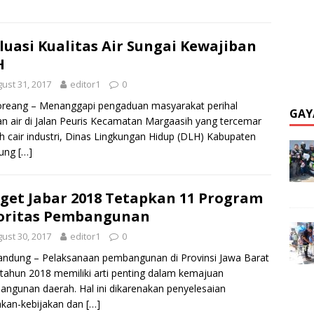
luasi Kualitas Air Sungai Kewajiban
H
ust 31, 2017
editor1
0
oreang – Menanggapi pengaduan masyarakat perihal
GAY
an air di Jalan Peuris Kecamatan Margaasih yang tercemar
h cair industri, Dinas Lingkungan Hidup (DLH) Kabupaten
ung
[…]
get Jabar 2018 Tetapkan 11 Program
oritas Pembangunan
ust 30, 2017
editor1
0
andung – Pelaksanaan pembangunan di Provinsi Jawa Barat
tahun 2018 memiliki arti penting dalam kemajuan
ngunan daerah. Hal ini dikarenakan penyelesaian
akan-kebijakan dan
[…]