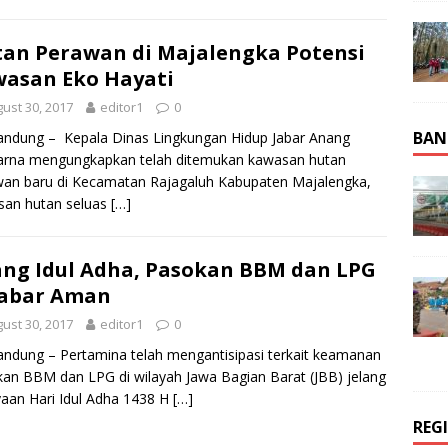
an Perawan di Majalengka Potensi
asan Eko Hayati
ust 30, 2017
editor1
0
BAN
andung – Kepala Dinas Lingkungan Hidup Jabar Anang
arna mengungkapkan telah ditemukan kawasan hutan
an baru di Kecamatan Rajagaluh Kabupaten Majalengka,
san hutan seluas
[…]
ang Idul Adha, Pasokan BBM dan LPG
Jabar Aman
ust 30, 2017
editor1
0
andung – Pertamina telah mengantisipasi terkait keamanan
an BBM dan LPG di wilayah Jawa Bagian Barat (JBB) jelang
aan Hari Idul Adha 1438 H
[…]
REG