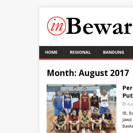
HOME
REGIONAL
BANDUNG
Month:
August 2017
Per
Put
Aug
IB, B
Jawa 
Baske