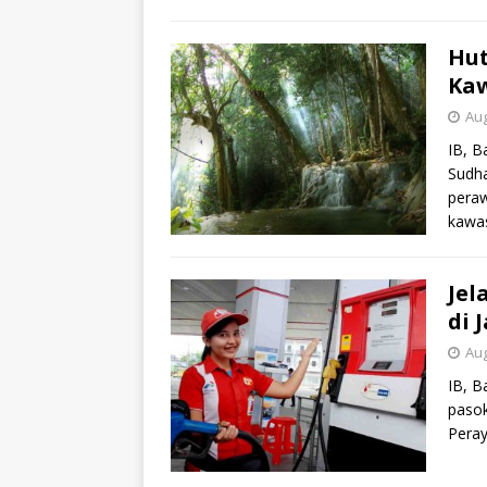
Hut
Kaw
Aug
IB, B
Sudh
peraw
kawa
Jel
di 
Aug
IB, B
pasok
Peray