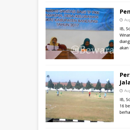
Pem
Aug
IB, S
Winan
diang
akan
Per
Jal
Aug
IB, S
16 be
berh