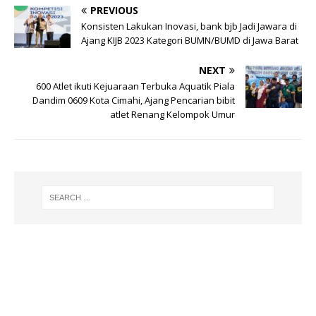
PREVIOUS
p
m
o
Konsisten Lakukan Inovasi, bank bjb Jadi Jawara di
p
o
Ajang KIJB 2023 Kategori BUMN/BUMD di Jawa Barat
k
NEXT
600 Atlet ikuti Kejuaraan Terbuka Aquatik Piala
Dandim 0609 Kota Cimahi, Ajang Pencarian bibit
atlet Renang Kelompok Umur