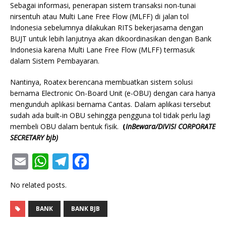
Sebagai informasi, penerapan sistem transaksi non-tunai
nirsentuh atau Multi Lane Free Flow (MLFF) di jalan tol
Indonesia sebelumnya dilakukan RITS bekerjasama dengan
BUJT untuk lebih lanjutnya akan dikoordinasikan dengan Bank
Indonesia karena Multi Lane Free Flow (MLFF) termasuk
dalam Sistem Pembayaran.
Nantinya, Roatex berencana membuatkan sistem solusi
bernama Electronic On-Board Unit (e-OBU) dengan cara hanya
mengunduh aplikasi bernama Cantas. Dalam aplikasi tersebut
sudah ada built-in OBU sehingga pengguna tol tidak perlu lagi
membeli OBU dalam bentuk fisik.
(
InBewara/DIVISI CORPORATE
SECRETARY bjb)
E
W
T
F
m
h
el
a
No related posts.
ai
at
e
c
l
s
g
e
BANK
BANK BJB
A
ra
b