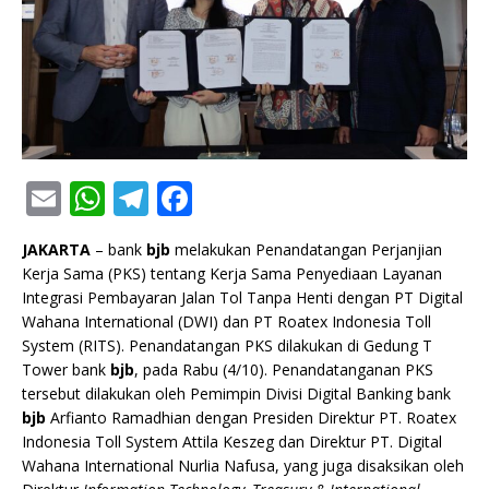
E
W
T
F
m
h
el
a
JAKARTA
– bank
bjb
melakukan Penandatangan Perjanjian
ai
at
e
c
Kerja Sama (PKS) tentang Kerja Sama Penyediaan Layanan
l
s
g
e
Integrasi Pembayaran Jalan Tol Tanpa Henti dengan PT Digital
Wahana International (DWI) dan PT Roatex Indonesia Toll
A
ra
b
System (RITS). Penandatangan PKS dilakukan di Gedung T
p
m
o
Tower bank
bjb
, pada Rabu (4/10). Penandatanganan PKS
tersebut dilakukan oleh Pemimpin Divisi Digital Banking bank
p
o
bjb
Arfianto Ramadhian dengan Presiden Direktur PT. Roatex
k
Indonesia Toll System Attila Keszeg dan Direktur PT. Digital
Wahana International Nurlia Nafusa, yang juga disaksikan oleh