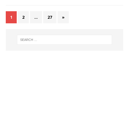
1
2
…
27
»