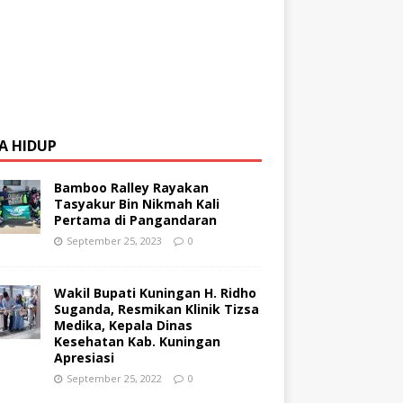
Prizkyla Raih Emas Pecahkan Rekor Nasional, Selam Cimahi raih 2 emas, 9 p
A HIDUP
an Asian Junior Finswimming Championship jakarta 2025
Bamboo Ralley Rayakan
Tasyakur Bin Nikmah Kali
Pertama di Pangandaran
September 25, 2023
0
Wakil Bupati Kuningan H. Ridho
Suganda, Resmikan Klinik Tizsa
Medika, Kepala Dinas
Kesehatan Kab. Kuningan
Apresiasi
September 25, 2022
0