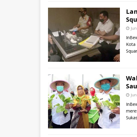
Lan
Squ
Jun
InBew
Kota 
Squar
Wal
Sa
Jun
InBe
meres
Sukas