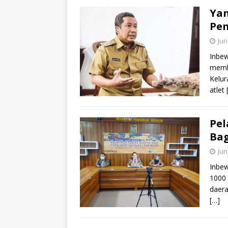
Yan
Pem
Jun
Inbew
membe
Kelur
atlet
Pel
Bag
Jun
Inbew
1000 
daera
[…]