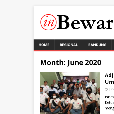
HOME
REGIONAL
BANDUNG
Month:
June 2020
Adj
Umu
Jun
InBew
Ketu
meng