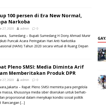
up 100 persen di Era New Normal,
npa Narkoba
e 27, 2020
admin
0
wara, Sumedang – Bupati Sumedang H Dony Ahmad Munir
GAY
kuti Puncak Acara Peringatan Hari Anti Narkotika
nasional (HANI) Tahun 2020 secara virtual di Ruang Depan
at Pleno SMSI: Media Diminta Arif
lam Memberitakan Produk DPR
e 27, 2020
admin
0
ara,Jakarta – Rapat Pleno SMSI meminta para pengelola
 massa, khususnya media siber diserukan untuk berhati-
 dan proporsional dalam menyikapi kondisi sosial politik
it Rancangan
[…]