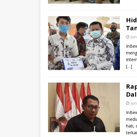
Hid
Ta
Jun
InBe
mengi
Inter
[…]
Rap
Da
Jun
InBew
media
hati,
terka