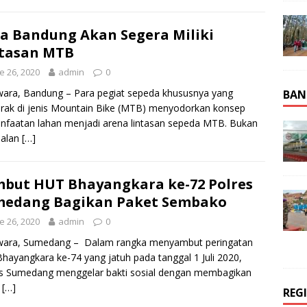
a Bandung Akan Segera Miliki
tasan MTB
e 26, 2020
admin
0
ara, Bandung – Para pegiat sepeda khususnya yang
BAN
rak di jenis Mountain Bike (MTB) menyodorkan konsep
faatan lahan menjadi arena lintasan sepeda MTB. Bukan
oalan
[…]
but HUT Bhayangkara ke-72 Polres
medang Bagikan Paket Sembako
e 26, 2020
admin
0
wara, Sumedang – Dalam rangka menyambut peringatan
Bhayangkara ke-74 yang jatuh pada tanggal 1 Juli 2020,
s Sumedang menggelar bakti sosial dengan membagikan
8
[…]
REG