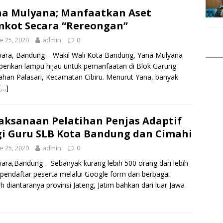
a Mulyana; Manfaatkan Aset
kot Secara “Rereongan”
e 25, 2020
admin
0
ara, Bandung – Wakil Wali Kota Bandung, Yana Mulyana
rikan lampu hijau untuk pemanfaatan di Blok Garung
ahan Palasari, Kecamatan Cibiru. Menurut Yana, banyak
[…]
aksanaan Pelatihan Penjas Adaptif
i Guru SLB Kota Bandung dan Cimahi
e 25, 2020
admin
0
ara,Bandung – Sebanyak kurang lebih 500 orang dari lebih
pendaftar peserta melalui Google form dari berbagai
h diantaranya provinsi Jateng, Jatim bahkan dari luar Jawa