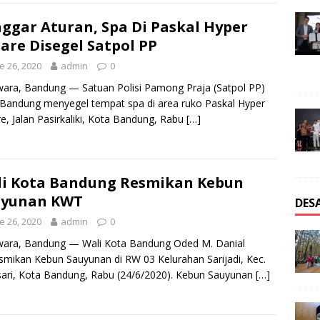
ggar Aturan, Spa Di Paskal Hyper
are Disegel Satpol PP
e 26, 2020
admin
0
ara, Bandung — Satuan Polisi Pamong Praja (Satpol PP)
Bandung menyegel tempat spa di area ruko Paskal Hyper
e, Jalan Pasirkaliki, Kota Bandung, Rabu
[…]
i Kota Bandung Resmikan Kebun
uyunan KWT
DES
e 26, 2020
admin
0
wara, Bandung — Wali Kota Bandung Oded M. Danial
mikan Kebun Sauyunan di RW 03 Kelurahan Sarijadi, Kec.
ari, Kota Bandung, Rabu (24/6/2020). Kebun Sauyunan
[…]