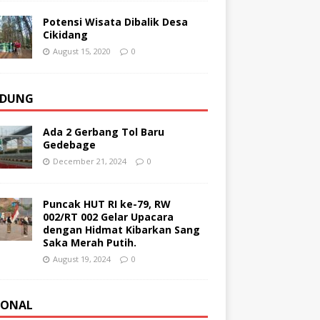
Potensi Wisata Dibalik Desa
Cikidang
August 15, 2020
0
DUNG
Ada 2 Gerbang Tol Baru
Gedebage
December 21, 2024
0
Puncak HUT RI ke-79, RW
002/RT 002 Gelar Upacara
dengan Hidmat Kibarkan Sang
Saka Merah Putih.
August 19, 2024
0
IONAL