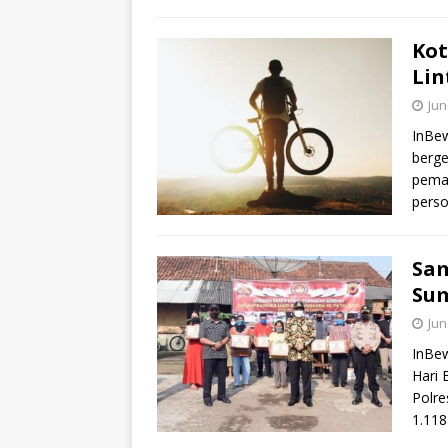
Kot
Lin
Jun
InBew
berge
peman
pers
Sam
Su
Jun
InBe
Hari 
Polre
1.11