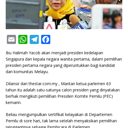
E
W
T
F
m
h
el
a
Ibu Halimah Yacob akan menjadi presiden kedelapan
ai
at
e
c
Singapura dan kepala negara wanita pertama, dalam pemilihan
l
s
g
e
presiden pertama negara yang diperuntukkan bagi kandidat
dari komunitas Melayu.
A
ra
b
p
m
o
Dilansir dari thestar.com.my , Mantan ketua parlemen 63
tahun itu adalah satu-satunya calon presiden yang dinyatakan
p
o
berhak mengikuti pemilihan Presiden Komite Pemilu (PEC)
k
kemarin.
Beliau mengumpulkan sertifikat kelayakan di Departemen
Pemilu di sore hari, tak lama setelah menyaksikan pemilihan
penggantinya sebagai Pembicara di Parlemen.