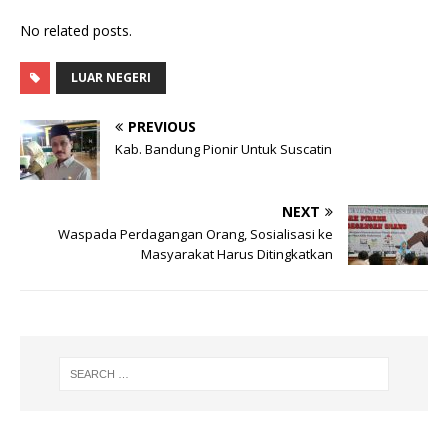
m
h
el
a
No related posts.
ai
at
e
c
l
s
g
e
LUAR NEGERI
A
ra
b
PREVIOUS
p
m
o
Kab. Bandung Pionir Untuk Suscatin
p
o
k
NEXT
Waspada Perdagangan Orang, Sosialisasi ke
Masyarakat Harus Ditingkatkan