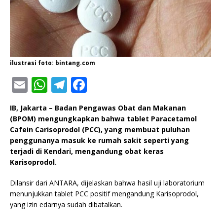
ilustrasi foto: bintang.com
E
W
T
F
m
h
el
a
IB, Jakarta – Badan Pengawas Obat dan Makanan
ai
at
e
c
(BPOM) mengungkapkan bahwa tablet Paracetamol
l
s
g
e
Cafein Carisoprodol (PCC), yang membuat puluhan
penggunanya masuk ke rumah sakit seperti yang
A
ra
b
terjadi di Kendari, mengandung obat keras
p
m
o
Karisoprodol.
p
o
Dilansir dari ANTARA, dijelaskan bahwa hasil uji laboratorium
k
menunjukkan tablet PCC positif mengandung Karisoprodol,
yang izin edarnya sudah dibatalkan.