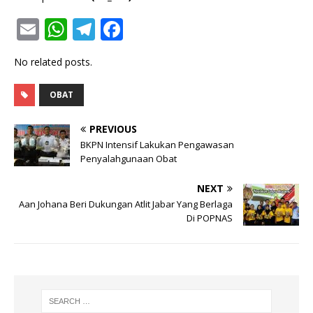
E
W
T
F
m
h
el
a
No related posts.
ai
at
e
c
l
s
g
e
OBAT
A
ra
b
PREVIOUS
p
m
o
BKPN Intensif Lakukan Pengawasan
p
o
Penyalahgunaan Obat
k
NEXT
Aan Johana Beri Dukungan Atlit Jabar Yang Berlaga
Di POPNAS