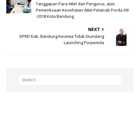
p
m
o
Tanggapan Para Atlet dan Pengurus, atas
p
o
Pemeriksaan Kesehatan Atlet Pelatcab Porda XIII
-2018 Kota Bandung
k
NEXT
DPRD Kab. Bandung Kecewa Tidak Diundang
Launching Porpemda