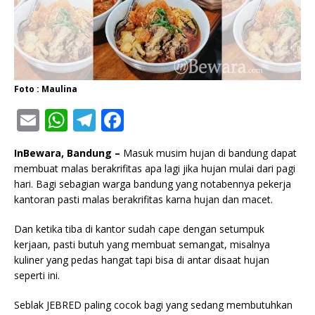
Foto : Maulina
E
W
T
F
m
h
el
a
InBewara, Bandung –
Masuk musim hujan di bandung dapat
ai
at
e
c
membuat malas berakrifitas apa lagi jika hujan mulai dari pagi
l
s
g
e
hari. Bagi sebagian warga bandung yang notabennya pekerja
kantoran pasti malas berakrifitas karna hujan dan macet.
A
ra
b
p
m
o
Dan ketika tiba di kantor sudah cape dengan setumpuk
kerjaan, pasti butuh yang membuat semangat, misalnya
p
o
kuliner yang pedas hangat tapi bisa di antar disaat hujan
k
seperti ini.
Seblak JEBRED paling cocok bagi yang sedang membutuhkan