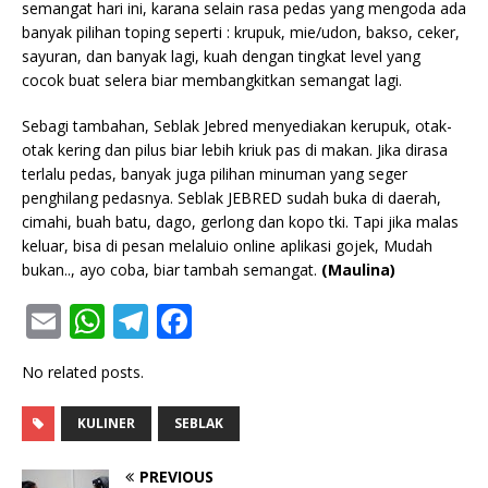
semangat hari ini, karana selain rasa pedas yang mengoda ada
banyak pilihan toping seperti : krupuk, mie/udon, bakso, ceker,
sayuran, dan banyak lagi, kuah dengan tingkat level yang
cocok buat selera biar membangkitkan semangat lagi.
Sebagi tambahan, Seblak Jebred menyediakan kerupuk, otak-
otak kering dan pilus biar lebih kriuk pas di makan. Jika dirasa
terlalu pedas, banyak juga pilihan minuman yang seger
penghilang pedasnya. Seblak JEBRED sudah buka di daerah,
cimahi, buah batu, dago, gerlong dan kopo tki. Tapi jika malas
keluar, bisa di pesan melaluio online aplikasi gojek, Mudah
bukan.., ayo coba, biar tambah semangat.
(Maulina)
E
W
T
F
m
h
el
a
No related posts.
ai
at
e
c
l
s
g
e
KULINER
SEBLAK
A
ra
b
PREVIOUS