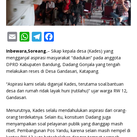
E
W
T
F
m
h
el
a
Inbewara,Soreang.
– Sikap kepala desa (Kades) yang
ai
at
e
c
mengganjal aspirasi masyarakat “diadukan” pada anggota
l
s
g
e
DPRD Kabupaten Bandung, Dadang Gonjala yang tengah
melakukan reses di Desa Gandasari, Katapang.
A
ra
b
p
m
o
“Aspirasi kami selalu diganjal Kades, terutama soal.bantuan
desa dan rumah ridak layak huni (rutilahu)” ujar warga RW 12,
p
o
Gandasari.
k
Menurutnya, Kades selalu mendahulukan aspirasi dari orang-
orang terdekatnya. Selain itu, konsituen Dadang juga
menyampaikan soal pelayanan publik yang dianggap masih
ribet. Pembangunan Pos Yandu, karena selain masih nempel di