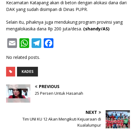
Kecamatan Katapang akan di beton dengan alokasi dana dari
DAK yang sudah disimpan di Dinas PUPR.
Selain itu, pihaknya juga mendukung program provinsi yang
mengalokasika dana Rp 200 juta/desa.
(shandy/AS)
E
W
T
F
m
h
el
a
No related posts.
ai
at
e
c
l
s
g
e
KADES
A
ra
b
PREVIOUS
p
m
o
25 Persen Untuk Hasanah
p
o
k
NEXT
Tim UNI KU 12 Akan Mengikuti Kejuaraan di
Kualalumpur