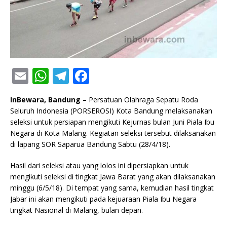
E
W
T
F
m
h
el
a
InBewara, Bandung –
Persatuan Olahraga Sepatu Roda
ai
at
e
c
Seluruh Indonesia (PORSEROSI) Kota Bandung melaksanakan
l
s
g
e
seleksi untuk persiapan mengikuti Kejurnas bulan Juni Piala Ibu
Negara di Kota Malang. Kegiatan seleksi tersebut dilaksanakan
A
ra
b
di lapang SOR Saparua Bandung Sabtu (28/4/18).
p
m
o
Hasil dari seleksi atau yang lolos ini dipersiapkan untuk
p
o
mengikuti seleksi di tingkat Jawa Barat yang akan dilaksanakan
k
minggu (6/5/18). Di tempat yang sama, kemudian hasil tingkat
Jabar ini akan mengikuti pada kejuaraan Piala Ibu Negara
tingkat Nasional di Malang, bulan depan.