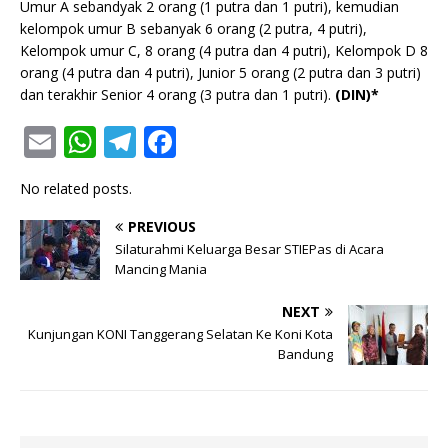
Umur A sebandyak 2 orang (1 putra dan 1 putri), kemudian
kelompok umur B sebanyak 6 orang (2 putra, 4 putri),
Kelompok umur C, 8 orang (4 putra dan 4 putri), Kelompok D 8
orang (4 putra dan 4 putri), Junior 5 orang (2 putra dan 3 putri)
dan terakhir Senior 4 orang (3 putra dan 1 putri).
(DIN)*
E
W
T
F
m
h
el
a
No related posts.
ai
at
e
c
l
s
g
e
PREVIOUS
Silaturahmi Keluarga Besar STIEPas di Acara
A
ra
b
Mancing Mania
p
m
o
NEXT
p
o
Kunjungan KONI Tanggerang Selatan Ke Koni Kota
k
Bandung