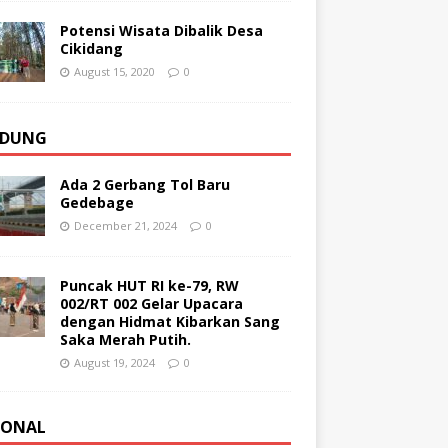
Potensi Wisata Dibalik Desa
Cikidang
August 15, 2020
0
DUNG
Ada 2 Gerbang Tol Baru
Gedebage
December 21, 2024
0
Puncak HUT RI ke-79, RW
002/RT 002 Gelar Upacara
dengan Hidmat Kibarkan Sang
Saka Merah Putih.
August 19, 2024
0
IONAL