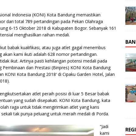
ional Indonesia (KONI) Kota Bandung memastikan
r dari total 789 pertandingan pada Pekan Olahraga
gsung 6-15 Oktober 2018 di Kabupaten Bogor. Sebanyak 161
ensial menghasilkan raihan medali.
BAN
 ikut babak kualifikasi, atau juga atlet gagal menembus
ang akan kami ikuti adalah 628 nomor pertandingan.
dak ikut. Artinya pasti kehilangan potensi medali pada
ang Pembinaan dan Prestasi (Binpres) KONI Kota Bandung‎
an KONI Kota Bandung 2018′ di Cipaku Garden Hotel, Jalan
018).
ikutsertakan atlet peraih posisi di luar 5 Besar babak
etentuan yang sudah disepakati. KONI Kota Bandung, kata
olah raga untuk tidak mengirimkan atlet yang kans
sekali tak punya peluang untuk meraih medali di Porda.
“Jadi
REG
kami