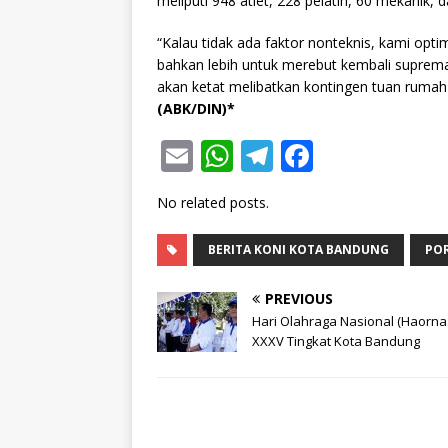
meliputi 948 atlet, 228 pelatih, 60 mekanik, 
“Kalau tidak ada faktor nonteknis, kami op
bahkan lebih untuk merebut kembali suprema
akan ketat melibatkan kontingen tuan rumah
(ABK/DIN)*
E
W
T
F
m
h
el
a
No related posts.
ai
at
e
c
l
s
g
e
BERITA KONI KOTA BANDUNG
POR
A
ra
b
PREVIOUS
p
m
o
Hari Olahraga Nasional (Haorna
p
o
XXXV Tingkat Kota Bandung
k