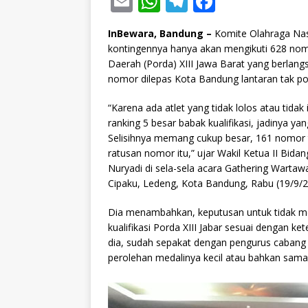
E
W
T
F
m
h
el
a
InBewara, Bandung –
Komite Olahraga Nas
ai
at
e
c
kontingennya hanya akan mengikuti 628 nomo
l
s
g
e
Daerah (Porda) XIII Jawa Barat yang berlan
nomor dilepas Kota Bandung lantaran tak pot
A
ra
b
p
m
o
“Karena ada atlet yang tidak lolos atau tidak
ranking 5 besar babak kualifikasi, jadinya y
p
o
Selisihnya memang cukup besar, 161 nomor ti
k
ratusan nomor itu,” ujar Wakil Ketua II Bid
Nuryadi di sela-sela acara Gathering Wartaw
Cipaku, Ledeng, Kota Bandung, Rabu (19/9/2
Dia menambahkan, keputusan untuk tidak meng
kualifikasi Porda XIII Jabar sesuai dengan k
dia, sudah sepakat dengan pengurus cabang 
perolehan medalinya kecil atau bahkan sama 