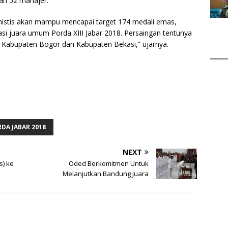
dan 52 manajer.
timistis akan mampu mencapai target 174 medali emas,
si juara umum Porda XIII Jabar 2018. Persaingan tentunya
 Kabupaten Bogor dan Kabupaten Bekasi,” ujarnya.
DA JABAR 2018
NEXT
s) ke
Oded Berkomitmen Untuk
Melanjutkan Bandung Juara