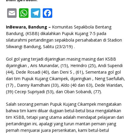
E
W
T
F
m
h
el
a
InBewara, Bandung –
Komunitas Sepakbola Bentang
ai
at
e
c
Bandung, (KSBB) dikalahkan Pupuk Kujang 7-5 pada
l
s
g
e
silaturahmi pertandingan sepakbola persahabatan di Stadion
Siliwangi Bandung, Sabtu (23/2/19) .
A
ra
b
p
m
o
Gol gol yang terjadi dijaringkan masing masing dari KSBB
dijaringkan , Aris Munandar, (15), Herindro (25), Andi Supendi
p
o
(44), Dede Rosadi (40), dan Deni S , (61), Sementara gol gol
k
dari tim Pupuk Kujang Cikampek, dijaringkan , Neng Saefullah,
(17) , Danny Ramdhani (33), Aldo (40 dan 63), Dede Waridan,
(39) Cecep Supriyadi (53), dan Oban Sobandi, (77).
Salah seorang pemain Pupuk Kujang Cikampek mengatakan
bahwa tim kami diluar dugaan betul-betul bisa mengalahkan
tim KSBB, tetapi yang utama adalah mendapat pelajaran dari
pertandingan ini, apalagi yang turun mantan pemain yang
pernah menjuarai juara perserikatan, kami betul-betul