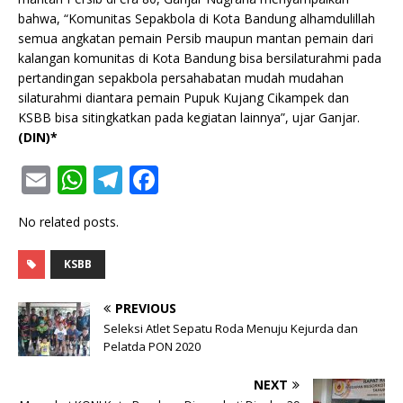
bahwa, “Komunitas Sepakbola di Kota Bandung alhamdulillah
semua angkatan pemain Persib maupun mantan pemain dari
kalangan komunitas di Kota Bandung bisa bersilaturahmi pada
pertandingan sepakbola persahabatan mudah mudahan
silaturahmi diantara pemain Pupuk Kujang Cikampek dan
KSBB bisa sitingkatkan pada kegiatan lainnya”, ujar Ganjar.
(DIN)*
E
W
T
F
m
h
el
a
No related posts.
ai
at
e
c
l
s
g
e
KSBB
A
ra
b
PREVIOUS
p
m
o
Seleksi Atlet Sepatu Roda Menuju Kejurda dan
p
o
Pelatda PON 2020
k
NEXT