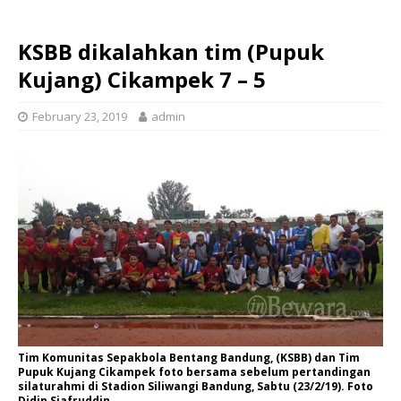
KSBB dikalahkan tim (Pupuk
Kujang) Cikampek 7 – 5
February 23, 2019
admin
Tim Komunitas Sepakbola Bentang Bandung, (KSBB) dan Tim
Pupuk Kujang Cikampek foto bersama sebelum pertandingan
silaturahmi di Stadion Siliwangi Bandung, Sabtu (23/2/19). Foto
Didin Sjafruddin.