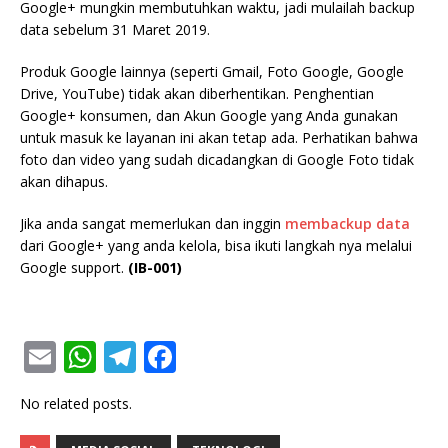
Google+ mungkin membutuhkan waktu, jadi mulailah backup
data sebelum 31 Maret 2019.
Produk Google lainnya (seperti Gmail, Foto Google, Google
Drive, YouTube) tidak akan diberhentikan. Penghentian
Google+ konsumen, dan Akun Google yang Anda gunakan
untuk masuk ke layanan ini akan tetap ada. Perhatikan bahwa
foto dan video yang sudah dicadangkan di Google Foto tidak
akan dihapus.
Jika anda sangat memerlukan dan inggin
membackup data
dari Google+ yang anda kelola, bisa ikuti langkah nya melalui
Google support.
(IB-001)
E
W
T
F
m
h
el
a
No related posts.
ai
at
e
c