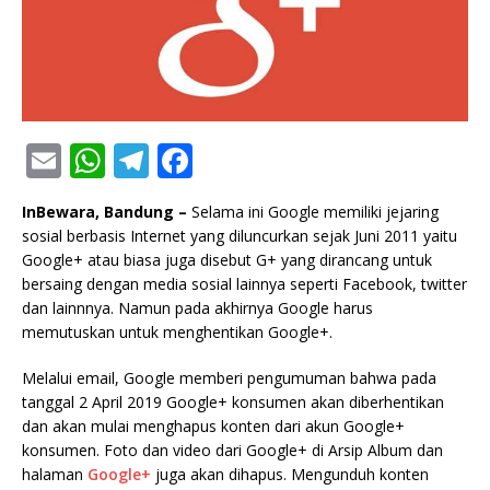
E
W
T
F
m
h
el
a
InBewara, Bandung –
Selama ini Google memiliki jejaring
ai
at
e
c
sosial berbasis Internet yang diluncurkan sejak Juni 2011 yaitu
l
s
g
e
Google+ atau biasa juga disebut G+ yang dirancang untuk
bersaing dengan media sosial lainnya seperti Facebook, twitter
A
ra
b
dan lainnnya. Namun pada akhirnya Google harus
p
m
o
memutuskan untuk menghentikan Google+.
p
o
Melalui email, Google memberi pengumuman bahwa pada
k
tanggal 2 April 2019 Google+ konsumen akan diberhentikan
dan akan mulai menghapus konten dari akun Google+
konsumen. Foto dan video dari Google+ di Arsip Album dan
halaman
Google+
juga akan dihapus. Mengunduh konten