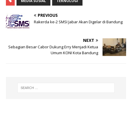
l
s
g
e
MEDIA SOSIAL
TEKNOLOGI
A
ra
b
PREVIOUS
p
m
o
Rakerda ke-2 SMSI Jabar Akan Digelar di Bandung
p
o
k
NEXT
Sebagian Besar Cabor Dukung Erry Menjadi Ketua
Umum KONI Kota Bandung