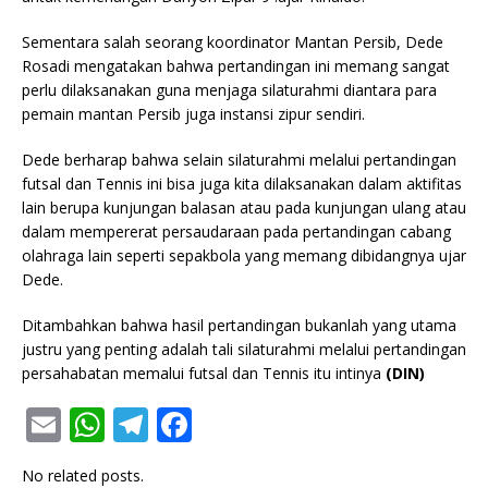
Sementara salah seorang koordinator Mantan Persib, Dede
Rosadi mengatakan bahwa pertandingan ini memang sangat
perlu dilaksanakan guna menjaga silaturahmi diantara para
pemain mantan Persib juga instansi zipur sendiri.
Dede berharap bahwa selain silaturahmi melalui pertandingan
futsal dan Tennis ini bisa juga kita dilaksanakan dalam aktifitas
lain berupa kunjungan balasan atau pada kunjungan ulang atau
dalam mempererat persaudaraan pada pertandingan cabang
olahraga lain seperti sepakbola yang memang dibidangnya ujar
Dede.
Ditambahkan bahwa hasil pertandingan bukanlah yang utama
justru yang penting adalah tali silaturahmi melalui pertandingan
persahabatan memalui futsal dan Tennis itu intinya
(DIN)
E
W
T
F
m
h
el
a
No related posts.