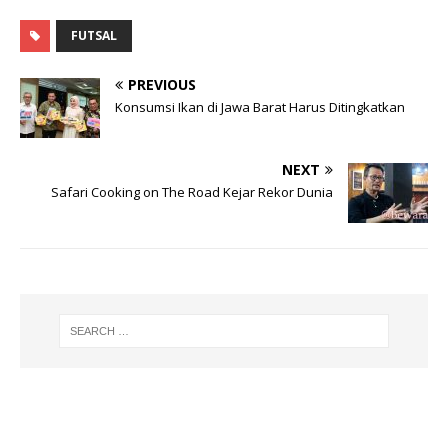
ai
at
e
c
l
s
g
e
FUTSAL
A
ra
b
PREVIOUS
p
m
o
Konsumsi Ikan di Jawa Barat Harus Ditingkatkan
p
o
k
NEXT
Safari Cooking on The Road Kejar Rekor Dunia