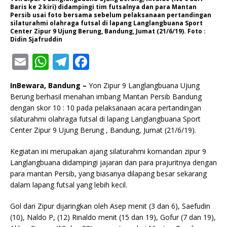
Baris ke 2 kiri) didampingi tim futsalnya dan para Mantan
Persib usai foto bersama sebelum pelaksanaan pertandingan
silaturahmi olahraga futsal di lapang Langlangbuana Sport
Center Zipur 9 Ujung Berung, Bandung, Jumat (21/6/19). Foto :
Didin Sjafruddin
E
W
T
F
m
h
el
a
InBewara, Bandung –
Yon Zipur 9 Langlangbuana Ujung
ai
at
e
c
Berung berhasil menahan imbang Mantan Persib Bandung
l
s
g
e
dengan skor 10 : 10 pada pelaksanaan acara pertandingan
silaturahmi olahraga futsal di lapang Langlangbuana Sport
A
ra
b
Center Zipur 9 Ujung Berung , Bandung, Jumat (21/6/19).
p
m
o
Kegiatan ini merupakan ajang silaturahmi komandan zipur 9
p
o
Langlangbuana didampingi jajaran dan para prajuritnya dengan
k
para mantan Persib, yang biasanya dilapang besar sekarang
dalam lapang futsal yang lebih kecil.
Gol dari Zipur dijaringkan oleh Asep menit (3 dan 6), Saefudin
(10), Naldo P, (12) Rinaldo menit (15 dan 19), Gofur (7 dan 19),