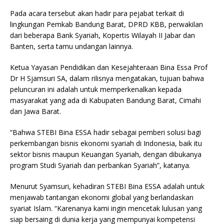
p
m
o
Pada acara tersebut akan hadir para pejabat terkait di
p
o
lingkungan Pemkab Bandung Barat, DPRD KBB, perwakilan
k
dari beberapa Bank Syariah, Kopertis Wilayah II Jabar dan
Banten, serta tamu undangan lainnya.
Ketua Yayasan Pendidikan dan Kesejahteraan Bina Essa Prof
Dr H Sjamsuri SA, dalam rilisnya mengatakan, tujuan bahwa
peluncuran ini adalah untuk memperkenalkan kepada
masyarakat yang ada di Kabupaten Bandung Barat, Cimahi
dan Jawa Barat.
“Bahwa STEBI Bina ESSA hadir sebagai pemberi solusi bagi
perkembangan bisnis ekonomi syariah di Indonesia, baik itu
sektor bisnis maupun Keuangan Syariah, dengan dibukanya
program Studi Syariah dan perbankan Syariah”, katanya.
Menurut Syamsuri, kehadiran STEBI Bina ESSA adalah untuk
menjawab tantangan ekonomi global yang berlandaskan
syariat Islam. “Karenanya kami ingin mencetak lulusan yang
siap bersaing di dunia kerja yang mempunyai kompetensi