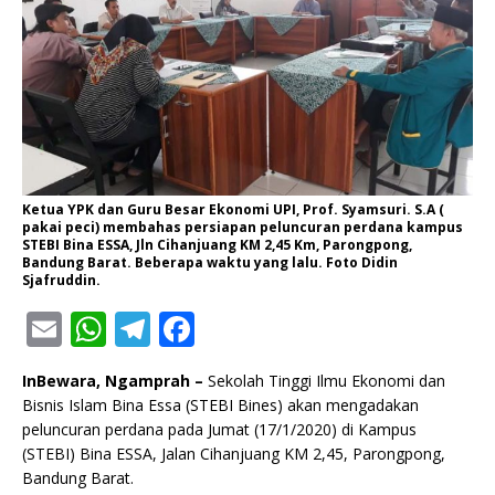
Ketua YPK dan Guru Besar Ekonomi UPI, Prof. Syamsuri. S.A (
pakai peci) membahas persiapan peluncuran perdana kampus
STEBI Bina ESSA, Jln Cihanjuang KM 2,45 Km, Parongpong,
Bandung Barat. Beberapa waktu yang lalu. Foto Didin
Sjafruddin.
E
W
T
F
m
h
el
a
InBewara, Ngamprah –
Sekolah Tinggi Ilmu Ekonomi dan
ai
at
e
c
Bisnis Islam Bina Essa (STEBI Bines) akan mengadakan
l
s
g
e
peluncuran perdana pada Jumat (17/1/2020) di Kampus
(STEBI) Bina ESSA, Jalan Cihanjuang KM 2,45, Parongpong,
A
ra
b
Bandung Barat.