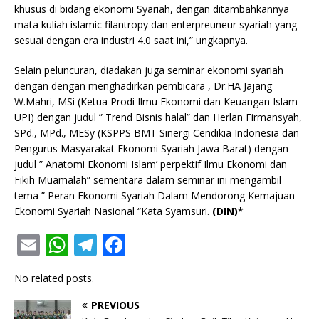
khusus di bidang ekonomi Syariah, dengan ditambahkannya
mata kuliah islamic filantropy dan enterpreuneur syariah yang
sesuai dengan era industri 4.0 saat ini,” ungkapnya.
Selain peluncuran, diadakan juga seminar ekonomi syariah
dengan dengan menghadirkan pembicara , Dr.HA Jajang
W.Mahri, MSi (Ketua Prodi Ilmu Ekonomi dan Keuangan Islam
UPI) dengan judul ” Trend Bisnis halal” dan Herlan Firmansyah,
SPd., MPd., MESy (KSPPS BMT Sinergi Cendikia Indonesia dan
Pengurus Masyarakat Ekonomi Syariah Jawa Barat) dengan
judul ” Anatomi Ekonomi Islam’ perpektif Ilmu Ekonomi dan
Fikih Muamalah” sementara dalam seminar ini mengambil
tema ” Peran Ekonomi Syariah Dalam Mendorong Kemajuan
Ekonomi Syariah Nasional “Kata Syamsuri.
(DIN)*
E
W
T
F
m
h
el
a
No related posts.
ai
at
e
c
l
s
g
e
PREVIOUS