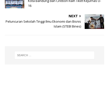
Kota Bandung dan Cirebon Raih Tiket Kejurnas U-
A
ra
b
16
p
m
o
NEXT
p
o
Peluncuran Sekolah Tinggi Ilmu Ekonomi dan Bisnis
k
Islam (STEBI Bines)