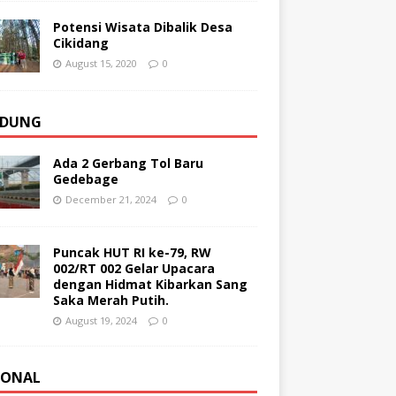
Potensi Wisata Dibalik Desa
Cikidang
August 15, 2020
0
DUNG
Ada 2 Gerbang Tol Baru
Gedebage
December 21, 2024
0
Puncak HUT RI ke-79, RW
002/RT 002 Gelar Upacara
dengan Hidmat Kibarkan Sang
Saka Merah Putih.
August 19, 2024
0
IONAL