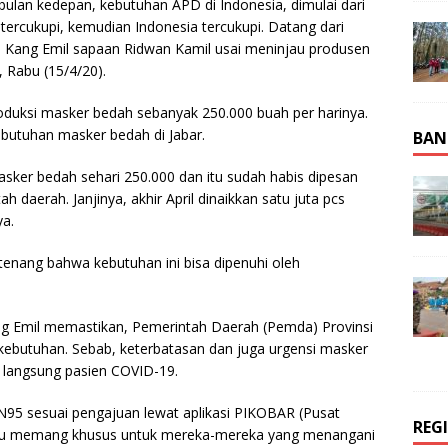
an kedepan, kebutuhan APD di Indonesia, dimulai dari
tercukupi, kemudian Indonesia tercukupi. Datang dari
ata Kang Emil sapaan Ridwan Kamil usai meninjau produsen
 Rabu (15/4/20).
oduksi masker bedah sebanyak 250.000 buah per harinya.
utuhan masker bedah di Jabar.
BAN
masker bedah sehari 250.000 dan itu sudah habis dipesan
h daerah. Janjinya, akhir April dinaikkan satu juta pcs
ya.
enang bahwa kebutuhan ini bisa dipenuhi oleh
ang Emil memastikan, Pemerintah Daerah (Pemda) Provinsi
kebutuhan. Sebab, keterbatasan dan juga urgensi masker
 langsung pasien COVID-19.
 N95 sesuai pengajuan lewat aplikasi PIKOBAR (Pusat
REG
 Itu memang khusus untuk mereka-mereka yang menangani