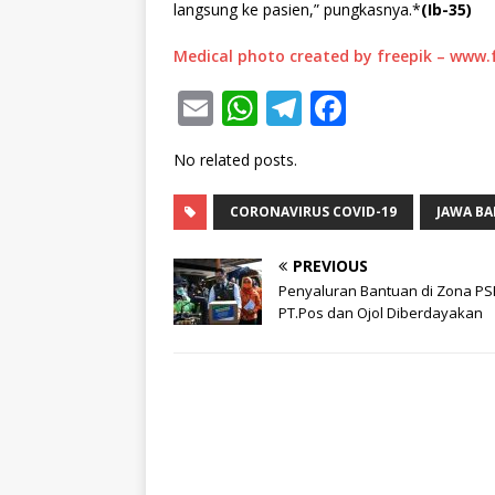
langsung ke pasien,” pungkasnya.*
(Ib-35)
Medical photo created by freepik – www.
E
W
T
F
m
h
el
a
No related posts.
ai
at
e
c
l
s
g
e
CORONAVIRUS COVID-19
JAWA BA
A
ra
b
PREVIOUS
p
m
o
Penyaluran Bantuan di Zona PS
p
o
PT.Pos dan Ojol Diberdayakan
k