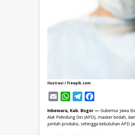
ilustrasi / freepik.com
E
W
T
F
m
h
el
a
Inbewara, Kab. Bogor —
Gubernur Jawa Bar
ai
at
e
c
Alat Pelindung Diri (APD), masker bedah, d
l
s
g
e
jumlah produksi, sehingga kebutuhan APD Ja
A
ra
b