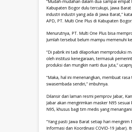
“Mudah-mudahan dalam dua sampai empat bul
p
m
o
Kabupaten Bogor dulu tercukupi, Jawa Barat 
industri industri yang ada di Jawa Barat,” k
p
o
APD, PT. Multi One Plus di Kabupaten Bogor,
k
Menurutnya, PT. Multi One Plus bisa mempr
Jumlah tersebut belum mampu memenuhi keb
“Di pabrik ini tadi dilaporkan memproduksi 
oleh institusi kenegaraan, termasuk pemerinta
produksi dan mungkin nanti dua juta,” ucapn
“Maka, hal ini menenangkan, membuat rasa t
swasembada sendiri,” imbuhnya.
Dilansir dari laman resmi pemprov Jabar, K
Jabar akan mengirimkan masker N95 sesuai 
N95, khusus bagi tim medis yang menangani
“Yang pasti Jawa Barat setiap hari mengirim
Informasi dan Koordinasi COVID-19 Jabar).