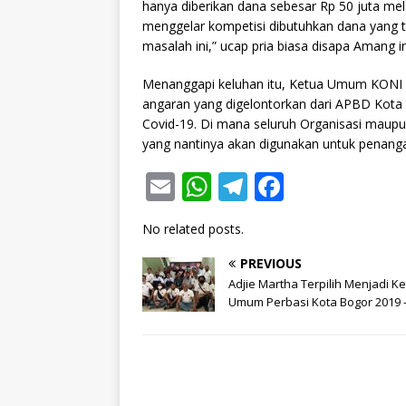
hanya diberikan dana sebesar Rp 50 juta mel
menggelar kompetisi dibutuhkan dana yang ti
masalah ini,” ucap pria biasa disapa Amang in
Menanggapi keluhan itu, Ketua Umum KONI
angaran yang digelontorkan dari APBD Kota
Covid-19. Di mana seluruh Organisasi maup
yang nantinya akan digunakan untuk penan
E
W
T
F
m
h
el
a
No related posts.
ai
at
e
c
l
s
g
e
PREVIOUS
Adjie Martha Terpilih Menjadi K
A
ra
b
Umum Perbasi Kota Bogor 2019 
p
m
o
p
o
k