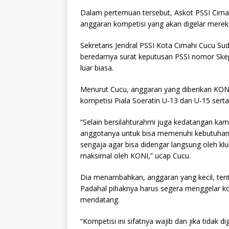
A
ra
b
Dalam pertemuan tersebut, Askot PSSI Ci
p
m
o
anggaran kompetisi yang akan digelar merek
p
o
Sekretaris Jendral PSSI Kota Cimahi Cucu Su
k
beredarnya surat keputusan PSSI nomor Ske
luar biasa.
Menurut Cucu, anggaran yang diberikan KONI
kompetisi Piala Soeratin U-13 dan U-15 serta
“Selain bersilahturahmi juga kedatangan ka
anggotanya untuk bisa memenuhi kebutuhan
sengaja agar bisa didengar langsung oleh kl
maksimal oleh KONI,” ucap Cucu.
Dia menambahkan, anggaran yang kecil, ten
Padahal pihaknya harus segera menggelar ko
mendatang.
“Kompetisi ini sifatnya wajib dan jika tidak 