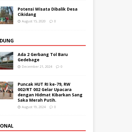
Potensi Wisata Dibalik Desa
Cikidang
August 15, 2020
0
DUNG
Ada 2 Gerbang Tol Baru
Gedebage
December 21, 2024
0
Puncak HUT RI ke-79, RW
002/RT 002 Gelar Upacara
dengan Hidmat Kibarkan Sang
Saka Merah Putih.
August 19, 2024
0
IONAL