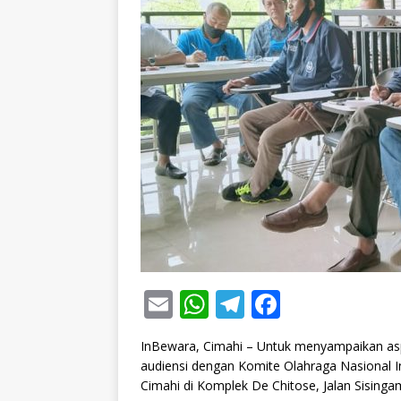
E
W
T
F
m
h
el
a
InBewara, Cimahi – Untuk menyampaikan aspi
ai
at
e
c
audiensi dengan Komite Olahraga Nasional I
l
s
g
e
Cimahi di Komplek De Chitose, Jalan Sisinga