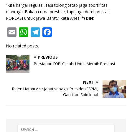
“Kita hargai regulasi, tapi tolong tetap jaga sportifitas
olahraga. Bukan cuma prestise, tapi juga demi prestasi
PORLASI untuk Jawa Barat,” kata Aries.
*(DIN)
E
W
T
F
m
h
el
a
No related posts.
ai
at
e
c
l
s
g
e
PREVIOUS
Persiapan FOPI Cimahi Untuk Meraih Prestasi
A
ra
b
p
m
o
NEXT
p
o
Riden Hatam Aziz Jabat sebagai Presiden FSPMI,
k
Gantikan Said Iqbal