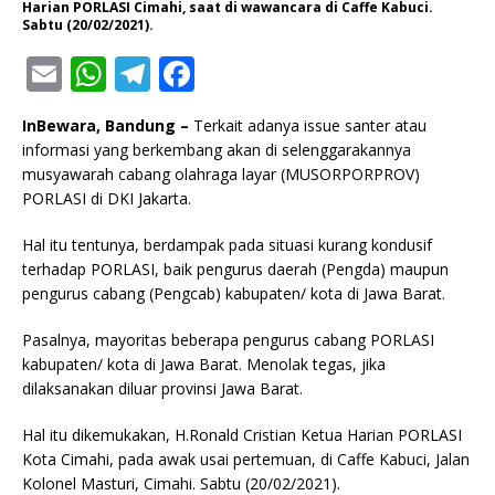
Harian PORLASI Cimahi, saat di wawancara di Caffe Kabuci.
Sabtu (20/02/2021).
E
W
T
F
m
h
el
a
InBewara, Bandung –
Terkait adanya issue santer atau
ai
at
e
c
informasi yang berkembang akan di selenggarakannya
l
s
g
e
musyawarah cabang olahraga layar (MUSORPORPROV)
PORLASI di DKI Jakarta.
A
ra
b
p
m
o
Hal itu tentunya, berdampak pada situasi kurang kondusif
terhadap PORLASI, baik pengurus daerah (Pengda) maupun
p
o
pengurus cabang (Pengcab) kabupaten/ kota di Jawa Barat.
k
Pasalnya, mayoritas beberapa pengurus cabang PORLASI
kabupaten/ kota di Jawa Barat. Menolak tegas, jika
dilaksanakan diluar provinsi Jawa Barat.
Hal itu dikemukakan, H.Ronald Cristian Ketua Harian PORLASI
Kota Cimahi, pada awak usai pertemuan, di Caffe Kabuci, Jalan
Kolonel Masturi, Cimahi. Sabtu (20/02/2021).