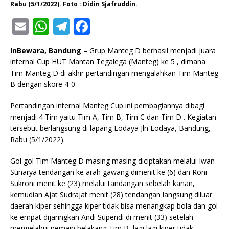
Rabu (5/1/2022). Foto : Didin Sjafruddin.
E
W
T
F
m
h
el
a
InBewara, Bandung –
Grup Manteg D berhasil menjadi juara
ai
at
e
c
internal Cup HUT Mantan Tegalega (Manteg) ke 5 , dimana
l
s
g
e
Tim Manteg D di akhir pertandingan mengalahkan Tim Manteg
B dengan skore 4-0.
A
ra
b
p
m
o
Pertandingan internal Manteg Cup ini pembagiannya dibagi
menjadi 4 Tim yaitu Tim A, Tim B, Tim C dan Tim D . Kegiatan
p
o
tersebut berlangsung di lapang Lodaya Jln Lodaya, Bandung,
k
Rabu (5/1/2022).
Gol gol Tim Manteg D masing masing diciptakan melalui Iwan
Sunarya tendangan ke arah gawang dimenit ke (6) dan Roni
Sukroni menit ke (23) melalui tandangan sebelah kanan,
kemudian Ajat Sudrajat menit (28) tendangan langsung diluar
daerah kiper sehingga kiper tidak bisa menangkap bola dan gol
ke empat dijaringkan Andi Supendi di menit (33) setelah
mengelabui pemain belakang Tim B, lagi lagi kiper tidak