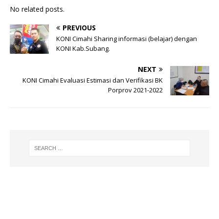
m
h
el
a
No related posts.
ai
at
e
c
l
s
g
e
PREVIOUS
KONI Cimahi Sharing informasi (belajar) dengan
A
ra
b
KONI Kab.Subang.
p
m
o
NEXT
p
o
KONI Cimahi Evaluasi Estimasi dan Verifikasi BK
k
Porprov 2021-2022