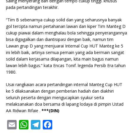
saling menyerang dan dengan tempo cukup tinggi. khusus
pada pertandingan terakhir.
“Tim B sebenarnya cukup solid dan yang seharusnya banyak
gol tercipta namun pertahanan lawan dan kiper Tim Manteg D
cukup piawai dalam menghalau bola sehingga penyerangannya
bisa digagalkan dan diantisipasi dengan baik, namun tim
Lawan grup D yang menjuarai Internal Cup HUT Manteg ke 5
ini lebih baik, artinya semua pemain yang ada bermain sangat
solid dalam kerjasama dilapangan, kita main bagus namun
lawan lebih bagus.” kata Encas Tonif. legenda Persib Era tahun
1980.
Usai rangkaian acara pertandingan internal Manteg Cup HUT
ke 5 dilaksanakan dengan pemberian hadiah dan diakhiri
seluruh peserta dengan mengucapkan syukur serta
melaksanakan doa bersama di lapang lodaya di pimpin Ustad
AA Ridwan Rifaie .
***(DIN)
E
W
T
F