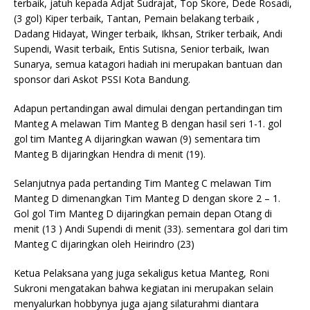
terbaik, jatuh kepada Adjat Sudrajat, Top Skore, Dede Rosadi,
(3 gol) Kiper terbaik, Tantan, Pemain belakang terbaik ,
Dadang Hidayat, Winger terbaik, Ikhsan, Striker terbaik, Andi
Supendi, Wasit terbaik, Entis Sutisna, Senior terbaik, Iwan
Sunarya, semua katagori hadiah ini merupakan bantuan dan
sponsor dari Askot PSSI Kota Bandung.
Adapun pertandingan awal dimulai dengan pertandingan tim
Manteg A melawan Tim Manteg B dengan hasil seri 1-1. gol
gol tim Manteg A dijaringkan wawan (9) sementara tim
Manteg B dijaringkan Hendra di menit (19).
Selanjutnya pada pertanding Tim Manteg C melawan Tim
Manteg D dimenangkan Tim Manteg D dengan skore 2 – 1.
Gol gol Tim Manteg D dijaringkan pemain depan Otang di
menit (13 ) Andi Supendi di menit (33). sementara gol dari tim
Manteg C dijaringkan oleh Heirindro (23)
Ketua Pelaksana yang juga sekaligus ketua Manteg, Roni
Sukroni mengatakan bahwa kegiatan ini merupakan selain
menyalurkan hobbynya juga ajang silaturahmi diantara