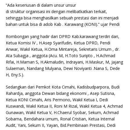
“Ada keseriusan di dalam unsur unsur
di struktur organisasi ini dengan melibatkatkan terkait,
sehingga bisa menghasilkan sebuah prestasi dan ini menjadi
bahan untuk bisa di adob Kab . Karawang (KONI).” ujar Pendi
Rombongan yang hadir dari DPRD Kab.karawang terdiri dari,
Ketua Komisi IV , H.Asep Syarifudin, Ketua DPRD, Pendi
Anwar, Wakil Ketua, H.Oma Mintareja, Sekretaris Umum , dr.
Ata Subagja , anggota (Acu. M, H.Toto Suripto , H.Achmad
Rifai, H.Maman S, H.Akmaludin, Indrayani, H.Maskur, M, Jajang
Sulaeman, Nandang Mulyana, Dewi Noviyanti .Nana S, Dede
H, Eny.S.).
Sedangkan dari Pemkot Kota Cimahi, Kadisbudparpora, Budi
Rahardja, anggota Dewan bidang ekonomi , Asep Sutisna,
Ketua KONI Cimahi, Aris Permono, Wakil Ketua I, Dedi
Kuswandi, Wakil Ketua II, Roni M Rizal, Wakil Ketua 4, Achmad
Gunawan, Wakil Ketua V, H.Chaerul Syobar, Sekum, Achmad
Sobarna, Bendahara umum, Ronal Cristian, Ketua Internal
Audit, Yani, Sekum II, Yayan, Bid.Pembinaan Prestasi, Dedi