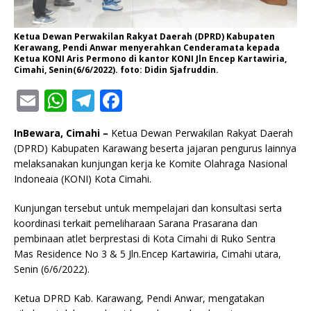
Ketua Dewan Perwakilan Rakyat Daerah (DPRD) Kabupaten
Kerawang, Pendi Anwar menyerahkan Cenderamata kepada
Ketua KONI Aris Permono di kantor KONI Jln Encep Kartawiria,
Cimahi, Senin(6/6/2022). foto: Didin Sjafruddin.
E
W
T
F
m
h
el
a
InBewara, Cimahi –
Ketua Dewan Perwakilan Rakyat Daerah
ai
at
e
c
(DPRD) Kabupaten Karawang beserta jajaran pengurus lainnya
l
s
g
e
melaksanakan kunjungan kerja ke Komite Olahraga Nasional
Indoneaia (KONI) Kota Cimahi.
A
ra
b
p
m
o
Kunjungan tersebut untuk mempelajari dan konsultasi serta
koordinasi terkait pemeliharaan Sarana Prasarana dan
p
o
pembinaan atlet berprestasi di Kota Cimahi di Ruko Sentra
k
Mas Residence No 3 & 5 Jln.Encep Kartawiria, Cimahi utara,
Senin (6/6/2022).
Ketua DPRD Kab. Karawang, Pendi Anwar, mengatakan