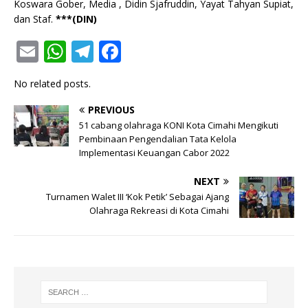
Koswara Gober, Media , Didin Sjafruddin, Yayat Tahyan Supiat,
dan Staf.
***(DIN)
E
W
T
F
m
h
el
a
No related posts.
ai
at
e
c
l
s
g
e
PREVIOUS
51 cabang olahraga KONI Kota Cimahi Mengikuti
A
ra
b
Pembinaan Pengendalian Tata Kelola
p
Implementasi Keuangan Cabor 2022
m
o
p
o
NEXT
Turnamen Walet III ‘Kok Petik’ Sebagai Ajang
k
Olahraga Rekreasi di Kota Cimahi