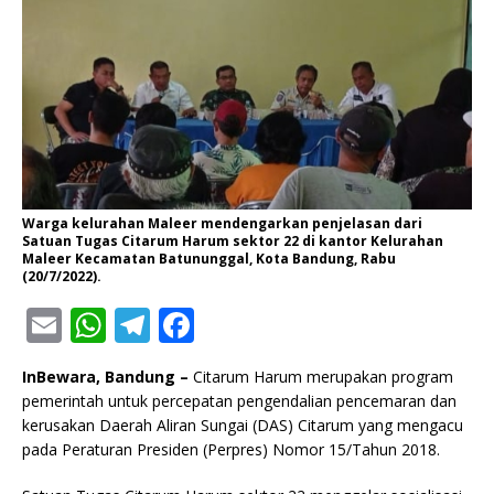
Warga kelurahan Maleer mendengarkan penjelasan dari
Satuan Tugas Citarum Harum sektor 22 di kantor Kelurahan
Maleer Kecamatan Batununggal, Kota Bandung, Rabu
(20/7/2022).
E
W
T
F
m
h
el
a
InBewara, Bandung –
Citarum Harum merupakan program
ai
at
e
c
pemerintah untuk percepatan pengendalian pencemaran dan
l
s
g
e
kerusakan Daerah Aliran Sungai (DAS) Citarum yang mengacu
pada Peraturan Presiden (Perpres) Nomor 15/Tahun 2018.
A
ra
b