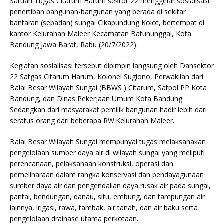
p
m
o
Satuan Tugas Citarum Harum sektor 22 menggelar sosialisasi
penertiban bangunan-bangunan yang berada di sekitar
p
o
bantaran (sepadan) sungai Cikapundung Kolot, bertempat di
k
kantor Kelurahan Maleer Kecamatan Batununggal, Kota
Bandung Jawa Barat, Rabu (20/7/2022).
Kegiatan sosialisasi tersebut dipimpin langsung oleh Dansektor
22 Satgas Citarum Harum, Kolonel Sugiono, Perwakilan dari
Balai Besar Wilayah Sungai (BBWS ) Citarum, Satpol PP Kota
Bandung, dan Dinas Pekerjaan Umum Kota Bandung.
Sedangkan dari masyarakat pemilik bangunan hadir lebih dari
seratus orang dari beberapa RW.Kelurahan Maleer.
Balai Besar Wilayah Sungai mempunyai tugas melaksanakan
pengelolaan sumber daya air di wilayah sungai yang meliputi
perencanaan, pelaksanaan konstruksi, operasi dan
pemeliharaan dalam rangka konservasi dan pendayagunaan
sumber daya air dan pengendalian daya rusak air pada sungai,
pantai, bendungan, danau, situ, embung, dan tampungan air
lainnya, irigasi, rawa, tambak, air tanah, dan air baku serta
pengelolaan drainase utama perkotaan.