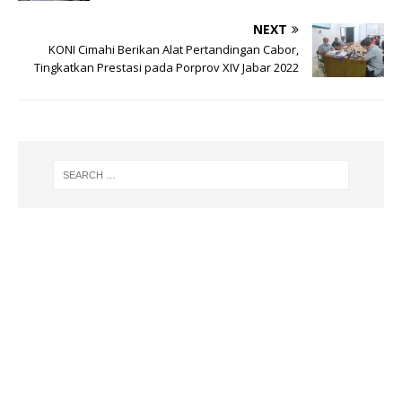
p
m
o
NEXT
p
o
KONI Cimahi Berikan Alat Pertandingan Cabor,
k
Tingkatkan Prestasi pada Porprov XIV Jabar 2022