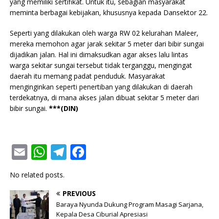
yang memiliki sertifikat. Untuk itu, sebagian masyarakat
meminta berbagai kebijakan, khususnya kepada Dansektor 22.
Seperti yang dilakukan oleh warga RW 02 kelurahan Maleer,
mereka memohon agar jarak sekitar 5 meter dari bibir sungai
dijadikan jalan. Hal ini dimaksudkan agar akses lalu lintas
warga sekitar sungai tersebut tidak terganggu, mengingat
daerah itu memang padat penduduk. Masyarakat
menginginkan seperti penertiban yang dilakukan di daerah
terdekatnya, di mana akses jalan dibuat sekitar 5 meter dari
bibir sungai.
***(DIN)
E
W
T
F
m
h
el
a
No related posts.
ai
at
e
c
l
s
g
e
PREVIOUS
Baraya Nyunda Dukung Program Masagi Sarjana,
A
ra
b
Kepala Desa Ciburial Apresiasi