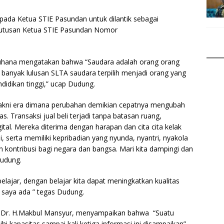
ada Ketua STIE Pasundan untuk dilantik sebagai
putusan Ketua STIE Pasundan Nomor
uhana mengatakan bahwa “Saudara adalah orang orang
an banyak lulusan SLTA saudara terpilih menjadi orang yang
didikan tinggi,” ucap Dudung.
i, yakni era dimana perubahan demikian cepatnya mengubah
. Transaksi jual beli terjadi tanpa batasan ruang,
tal. Mereka diterima dengan harapan dan cita cita kelak
, serta memiliki kepribadian yang nyunda, nyantri, nyakola
n kontribusi bagi negara dan bangsa. Mari kita dampingi dan
Dudung.
belajar, dengan belajar kita dapat meningkatkan kualitas
a saya ada ” tegas Dudung.
i Dr. H.Makbul Mansyur, menyampaikan bahwa “Suatu
 kapasitas sampai kali ketiga informasi ini disampaikan”.