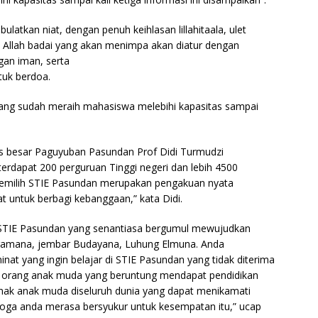
bulatkan niat, dengan penuh keihlasan lillahitaala, ulet
a Allah badai yang akan menimpa akan diatur dengan
gan iman, serta
tuk berdoa.
yang sudah meraih mahasiswa melebihi kapasitas sampai
besar Paguyuban Pasundan Prof Didi Turmudzi
erdapat 200 perguruan Tinggi negeri dan lebih 4500
memilih STIE Pasundan merupakan pengakuan nyata
 untuk berbagi kebanggaan,” kata Didi.
 STIE Pasundan yang senantiasa bergumul mewujudkan
Agamana, jembar Budayana, Luhung Elmuna. Anda
nat yang ingin belajar di STIE Pasundan yang tidak diterima
ta orang anak muda yang beruntung mendapat pendidikan
 anak anak muda diseluruh dunia yang dapat menikamati
moga anda merasa bersyukur untuk kesempatan itu,” ucap