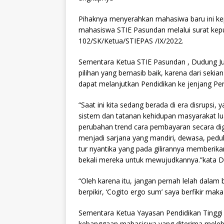
Pihaknya menyerahkan mahasiwa baru ini kep
mahasiswa STIE Pasundan melalui surat ke
102/SK/Ketua/STIEPAS /IX/2022.
Sementara Ketua STIE Pasundan , Dudung J
pilihan yang bernasib baik, karena dari seki
dapat melanjutkan Pendidikan ke jenjang Pen
“Saat ini kita sedang berada di era disrups
sistem dan tatanan kehidupan masyarakat luas
perubahan trend cara pembayaran secara digi
menjadi sarjana yang mandiri, dewasa, peduli
tur nyantika yang pada gilirannya memberika
bekali mereka untuk mewujudkannya.”kata 
“Oleh karena itu, jangan pernah lelah dalam 
berpikir, ‘Cogito ergo sum’ saya berfikir mak
Sementara Ketua Yayasan Pendidikan Tingg
kebanggaan mahasiswa yang diterima melebihi