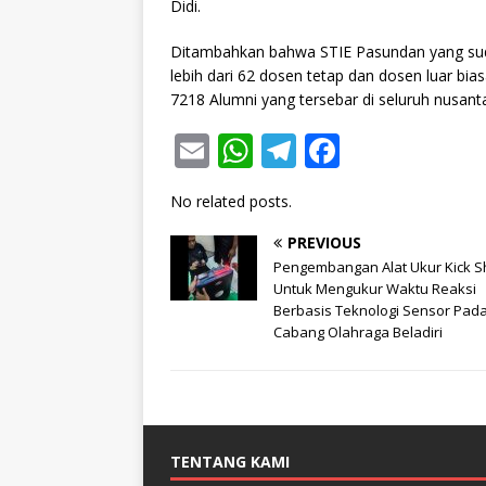
Didi.
Ditambahkan bahwa STIE Pasundan yang sudah
lebih dari 62 dosen tetap dan dosen luar bias
7218 Alumni yang tersebar di seluruh nusant
E
W
T
F
m
h
el
a
No related posts.
ai
at
e
c
l
s
g
e
PREVIOUS
Pengembangan Alat Ukur Kick S
A
ra
b
Untuk Mengukur Waktu Reaksi
p
Berbasis Teknologi Sensor Pad
m
o
Cabang Olahraga Beladiri
p
o
k
TENTANG KAMI