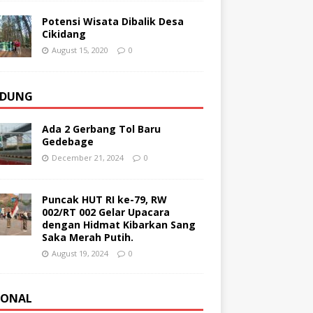
Potensi Wisata Dibalik Desa
Cikidang
August 15, 2020
0
DUNG
Ada 2 Gerbang Tol Baru
Gedebage
December 21, 2024
0
Puncak HUT RI ke-79, RW
002/RT 002 Gelar Upacara
dengan Hidmat Kibarkan Sang
Saka Merah Putih.
August 19, 2024
0
IONAL