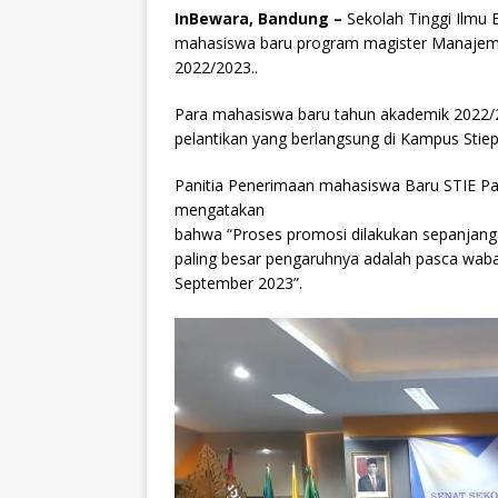
m
h
el
a
InBewara, Bandung –
Sekolah Tinggi Ilmu
ai
at
e
c
mahasiswa baru program magister Manajemen
l
s
g
e
2022/2023..
A
ra
b
Para mahasiswa baru tahun akademik 2022/2
p
m
o
pelantikan yang berlangsung di Kampus Stie
p
o
Panitia Penerimaan mahasiswa Baru STIE P
k
mengatakan
bahwa “Proses promosi dilakukan sepanjang
paling besar pengaruhnya adalah pasca waba
September 2023”.