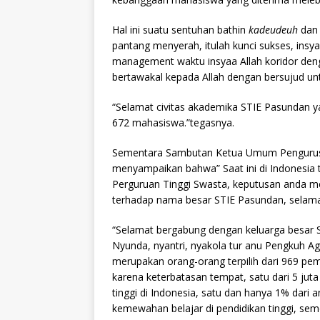
Hal ini suatu sentuhan bathin
kadeudeuh
dan 
pantang menyerah, itulah kunci sukses, insy
management waktu insyaa Allah koridor den
bertawakal kepada Allah dengan bersujud un
“Selamat civitas akademika STIE Pasundan 
672 mahasiswa.”tegasnya.
Sementara Sambutan Ketua Umum Pengurus 
menyampaikan bahwa” Saat ini di Indonesia t
Perguruan Tinggi Swasta, keputusan anda 
terhadap nama besar STIE Pasundan, selamat
“Selamat bergabung dengan keluarga besar
Nyunda, nyantri, nyakola tur anu Pengkuh 
merupakan orang-orang terpilih dari 969 pemi
karena keterbatasan tempat, satu dari 5 ju
tinggi di Indonesia, satu dan hanya 1% dari
kemewahan belajar di pendidikan tinggi, se