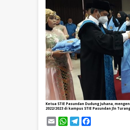
Ketua STIE Pasundan Dudung Juhana, mengen
2022/2023 di kampus STIE Pasundan Jln Turangg
E
W
T
F