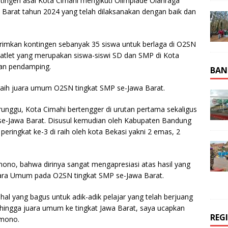
ingen asal Kota Cimahi mengikuti Olimpiade Olahraga
 Barat tahun 2024 yang telah dilaksanakan dengan baik dan
rimkan kontingen sebanyak 35 siswa untuk berlaga di O2SN
ng atlet yang merupakan siswa-siswi SD dan SMP di Kota
dan pendamping.
BAN
raih juara umum O2SN tingkat SMP se-Jawa Barat.
nggu, Kota Cimahi bertengger di urutan pertama sekaligus
e-Jawa Barat. Disusul kemudian oleh Kabupaten Bandung
eringkat ke-3 di raih oleh kota Bekasi yakni 2 emas, 2
no, bahwa dirinya sangat mengapresiasi atas hasil yang
Juara Umum pada O2SN tingkat SMP se-Jawa Barat.
h hal yang bagus untuk adik-adik pelajar yang telah berjuang
ngga juara umum ke tingkat Jawa Barat, saya ucapkan
REG
rmono.