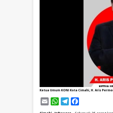
Ketua Umum KONI Kota Cimahi, H. Aris Permono,
E
W
T
F
m
h
el
a