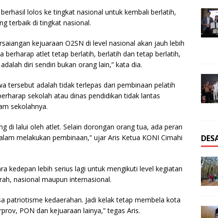
erhasil lolos ke tingkat nasional untuk kembali berlatih,
g terbaik di tingkat nasional.
rsaiangan kejuaraan O2SN di level nasional akan jauh lebih
 berharap atlet tetap berlatih, berlatih dan tetap berlatih,
alah diri sendiri bukan orang lain,” kata dia.
wa tersebut adalah tidak terlepas dari pembinaan pelatih
erharap sekolah atau dinas pendidikan tidak lantas
lam sekolahnya.
ng di lalui oleh atlet. Selain dorongan orang tua, ada peran
DES
dalam melakukan pembinaan,” ujar Aris Ketua KONI Cimahi
ara kedepan lebih serius lagi untuk mengikuti level kegiatan
aerah, nasional maupun internasional.
asa patriotisme kedaerahan. Jadi kelak tetap membela kota
orprov, PON dan kejuaraan lainya,” tegas Aris.