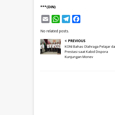
***(DIN)
E
W
T
F
m
h
el
a
No related posts.
ai
at
e
c
l
s
g
e
PREVIOUS
KONI Bahas Olahraga Pelajar d
A
ra
b
Prestasi saat Kabid Dispora
p
Kunjungan Monev
m
o
p
o
k