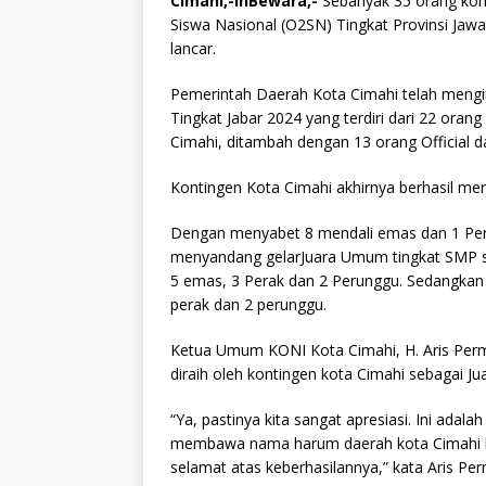
Cimahi,-InBewara,-
Sebanyak 35 orang kont
ai
at
e
c
Siswa Nasional (O2SN) Tingkat Provinsi Jawa
l
s
g
e
lancar.
A
ra
b
Pemerintah Daerah Kota Cimahi telah mengi
p
m
o
Tingkat Jabar 2024 yang terdiri dari 22 ora
Cimahi, ditambah dengan 13 orang Official 
p
o
k
Kontingen Kota Cimahi akhirnya berhasil me
Dengan menyabet 8 mendali emas dan 1 Peru
menyandang gelarJuara Umum tingkat SMP s
5 emas, 3 Perak dan 2 Perunggu. Sedangkan p
perak dan 2 perunggu.
Ketua Umum KONI Kota Cimahi, H. Aris Permo
diraih oleh kontingen kota Cimahi sebagai 
“Ya, pastinya kita sangat apresiasi. Ini adala
membawa nama harum daerah kota Cimahi hi
selamat atas keberhasilannya,” kata Aris Pe