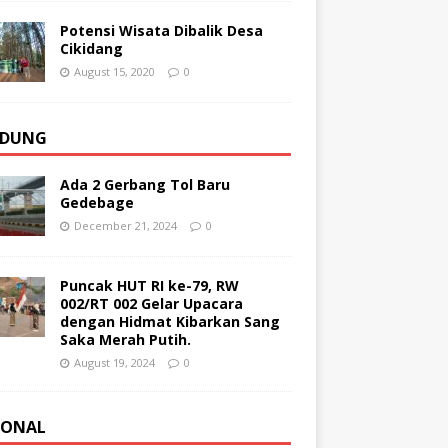
Potensi Wisata Dibalik Desa
Cikidang
August 15, 2020
0
DUNG
Ada 2 Gerbang Tol Baru
Gedebage
December 21, 2024
0
Puncak HUT RI ke-79, RW
002/RT 002 Gelar Upacara
dengan Hidmat Kibarkan Sang
Saka Merah Putih.
August 19, 2024
0
IONAL