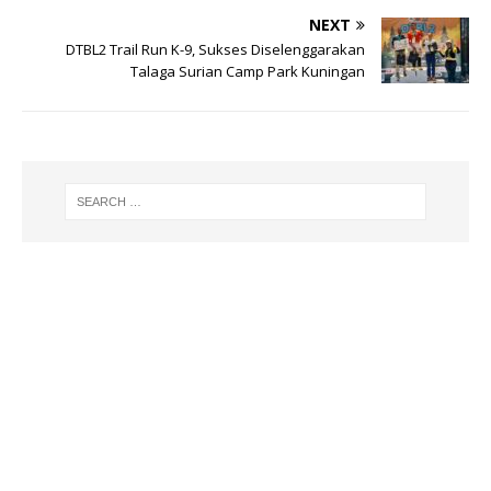
p
o
NEXT
DTBL2 Trail Run K-9, Sukses Diselenggarakan
k
Talaga Surian Camp Park Kuningan