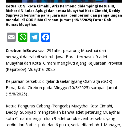
Ketua KONI kota Cimahi , Aris Permono didampingi Ketua III,
Richard Nikolas Aplugi dan ketua Muaythai Kota Cimahi, Deddy
Supriyadi bersama para juara usai pemberian dan pengalungan
mendali di GOR BIMA Cirebon Jumat ( 15/8/2025) Foto : Dok
Humas Muaythai.l
E
W
T
F
m
h
el
a
Cirebon InBewara,-
291atlet petarung Muaythai dari
ai
at
e
c
berbagai daerah di seluruh Jawa Barat termasuk 9 atlet
l
s
g
e
Muaythai dari Kota Cimahi mengikuti ajang Kejuaraan Provinsi
(Kejurprov) Muaythai 2025
A
ra
b
p
m
o
Kejuaraan tersebut digelar di Gelanggang Olahraga (GOR)
Bima, Kota Cirebon pada Minggu (10/8/2025) sampai Jumat
p
o
(15/8/2025) .
k
Ketua Pengurus Cabang (Pengcab) Muaythai Kota Cimahi,
Deddy Supriyadi mengatakan bahwa atlet petarung Muaythai
kota Cimahi mengirimkan 9 atlet untuk event tersebut yang
terdiri dari 3 atlet putri dan 6 putra, serta ditambah 1 Manager,