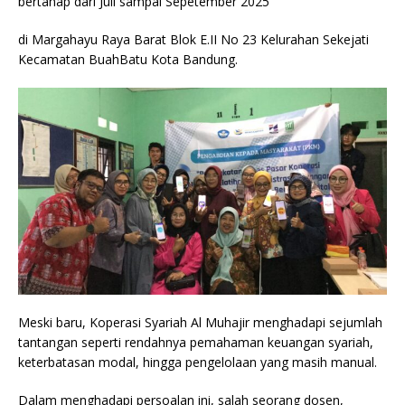
bertahap dari Juli sampai Sepetember 2025
k
di Margahayu Raya Barat Blok E.II No 23 Kelurahan Sekejati
Kecamatan BuahBatu Kota Bandung.
Meski baru, Koperasi Syariah Al Muhajir menghadapi sejumlah
tantangan seperti rendahnya pemahaman keuangan syariah,
keterbatasan modal, hingga pengelolaan yang masih manual.
Dalam menghadapi persoalan ini, salah seorang dosen,