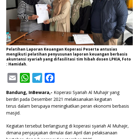
Pelatihan Laporan Keuangan Koperasi Peserta antusias
mengikuti pelatihan penyusunan laporan keuangan berbasis
akuntansi syariah yang difasilitasi tim hibah dosen LPKIA, Foto
: Hamidah.
E
W
T
F
m
h
el
a
Bandung, InBewara,-
Koperasi Syariah Al Muhajir yang
ai
at
e
c
berdiri pada Desember 2021 melaksanakan kegiatan
l
s
g
e
terus dalam berupaya meningkatkan peran ekonomi berbasis
masjid.
A
ra
b
p
m
o
Kegiatan tersebut berlangsung di koperasi syariah Al Muhajir,
dimana penjajajakan dimulai dari April dan pelaksanaan
p
o