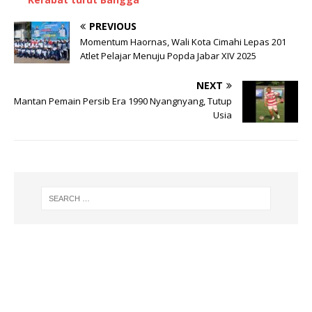
A
ra
b
p
m
o
PREVIOUS
Momentum Haornas, Wali Kota Cimahi Lepas 201
p
o
Atlet Pelajar Menuju Popda Jabar XIV 2025
k
NEXT
Mantan Pemain Persib Era 1990 Nyangnyang, Tutup
Usia