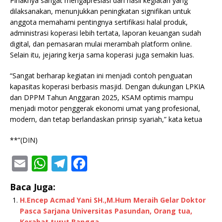
Pihaknya sangat mengapresiasi dari hasil kegiatan yang
dilaksanakan, menunjukkan peningkatan signifikan untuk
anggota memahami pentingnya sertifikasi halal produk,
administrasi koperasi lebih tertata, laporan keuangan sudah
digital, dan pemasaran mulai merambah platform online.
Selain itu, jejaring kerja sama koperasi juga semakin luas.
“Sangat berharap kegiatan ini menjadi contoh penguatan
kapasitas koperasi berbasis masjid. Dengan dukungan LPKIA
dan DPPM Tahun Anggaran 2025, KSAM optimis mampu
menjadi motor penggerak ekonomi umat yang profesional,
modern, dan tetap berlandaskan prinsip syariah,” kata ketua
**”(DIN)
E
W
T
F
m
h
el
a
Baca Juga:
ai
at
e
c
H.Encep Acmad Yani SH.,M.Hum Meraih Gelar Doktor
l
s
g
e
Pasca Sarjana Universitas Pasundan, Orang tua,
Kerabat turut Bangga