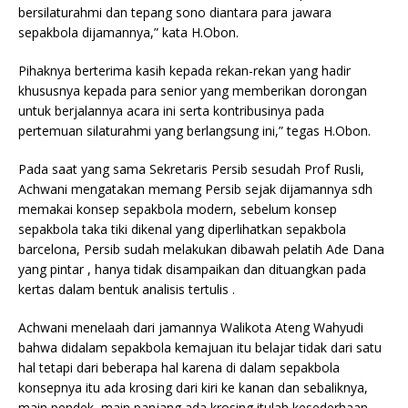
bersilaturahmi dan tepang sono diantara para jawara
sepakbola dijamannya,” kata H.Obon.
Pihaknya berterima kasih kepada rekan-rekan yang hadir
khususnya kepada para senior yang memberikan dorongan
untuk berjalannya acara ini serta kontribusinya pada
pertemuan silaturahmi yang berlangsung ini,” tegas H.Obon.
Pada saat yang sama Sekretaris Persib sesudah Prof Rusli,
Achwani mengatakan memang Persib sejak dijamannya sdh
memakai konsep sepakbola modern, sebelum konsep
sepakbola taka tiki dikenal yang diperlihatkan sepakbola
barcelona, Persib sudah melakukan dibawah pelatih Ade Dana
yang pintar , hanya tidak disampaikan dan dituangkan pada
kertas dalam bentuk analisis tertulis .
Achwani menelaah dari jamannya Walikota Ateng Wahyudi
bahwa didalam sepakbola kemajuan itu belajar tidak dari satu
hal tetapi dari beberapa hal karena di dalam sepakbola
konsepnya itu ada krosing dari kiri ke kanan dan sebaliknya,
main pendek, main panjang ada krosing itulah kesederhaan