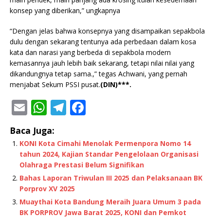
konsep yang diberikan,” ungkapnya
“Dengan jelas bahwa konsepnya yang disampaikan sepakbola
dulu dengan sekarang tentunya ada perbedaan dalam kosa
kata dan narasi yang berbeda di sepakbola modern
kemasannya jauh lebih baik sekarang, tetapi nilai nilai yang
dikandungnya tetap sama.,” tegas Achwani, yang pernah
menjabat Sekum PSSI pusat.
(DIN)***.
E
W
T
F
m
h
el
a
Baca Juga:
ai
at
e
c
KONI Kota Cimahi Menolak Permenpora Nomo 14
l
s
g
e
tahun 2024, Kajian Standar Pengelolaan Organisasi
A
ra
b
Olahraga Prestasi Belum Signifikan
Bahas Laporan Triwulan III 2025 dan Pelaksanaan BK
p
m
o
Porprov XV 2025
p
o
Muaythai Kota Bandung Meraih Juara Umum 3 pada
k
BK PORPROV Jawa Barat 2025, KONI dan Pemkot