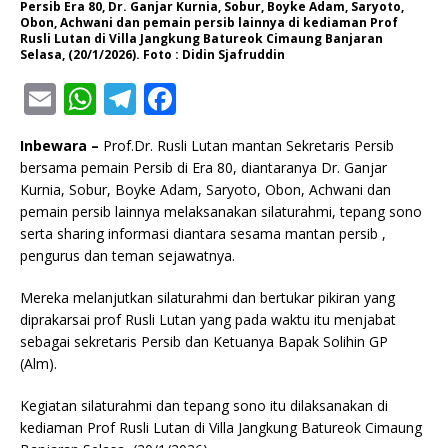
Persib Era 80, Dr. Ganjar Kurnia, Sobur, Boyke Adam, Saryoto,
Obon, Achwani dan pemain persib lainnya di kediaman Prof
Rusli Lutan di Villa Jangkung Batureok Cimaung Banjaran
Selasa, (20/1/2026). Foto : Didin Sjafruddin
E
W
T
F
m
h
el
a
Inbewara –
Prof.Dr. Rusli Lutan mantan Sekretaris Persib
ai
at
e
c
bersama pemain Persib di Era 80, diantaranya Dr. Ganjar
l
s
g
e
Kurnia, Sobur, Boyke Adam, Saryoto, Obon, Achwani dan
pemain persib lainnya melaksanakan silaturahmi, tepang sono
A
ra
b
serta sharing informasi diantara sesama mantan persib ,
p
m
o
pengurus dan teman sejawatnya.
p
o
Mereka melanjutkan silaturahmi dan bertukar pikiran yang
k
diprakarsai prof Rusli Lutan yang pada waktu itu menjabat
sebagai sekretaris Persib dan Ketuanya Bapak Solihin GP
(Alm).
Kegiatan silaturahmi dan tepang sono itu dilaksanakan di
kediaman Prof Rusli Lutan di Villa Jangkung Batureok Cimaung