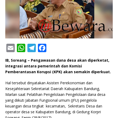
E
W
T
F
m
h
el
a
IB, Soreang – Pengawasan dana desa akan diperketat,
ai
at
e
c
integrasi antara pemerintah dan Komisi
l
s
g
e
Pemberantasan Korupsi (KPK) akan semakin diperkuat.
A
ra
b
Hal tersebut dinyatakan Asisten Perekonomian dan
p
m
o
Kesejahteraan Sekretariat Daerah Kabupaten Bandung,
Marlan saat Pelatihan Pengelolaan Pengelolaan dana desa
p
o
yang diikuti Jabatan Fungsional umum (JFU) pengelola
k
keuangan desa tingkat kecamatan, Sekretaris Desa dan
operator desa se Kabupaten Bandung, di Gedung Korpri
Soreang, Senin (28/8/2017).