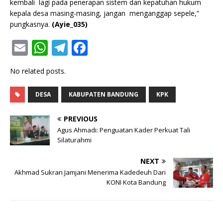
kembali lagi pada penerapan sistem dan kepatuhan hukum
kepala desa masing-masing, jangan menganggap sepele,”
pungkasnya.
(Ayie_035)
E
W
T
F
m
h
el
a
No related posts.
ai
at
e
c
l
s
g
e
DESA
KABUPATEN BANDUNG
KPK
A
ra
b
PREVIOUS
p
m
o
Agus Ahmadi: Penguatan Kader Perkuat Tali
p
o
Silaturahmi
k
NEXT
Akhmad Sukran Jamjani Menerima Kadedeuh Dari
KONI Kota Bandung