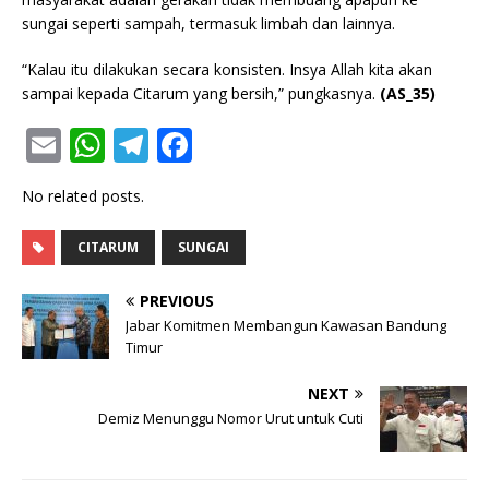
sungai seperti sampah, termasuk limbah dan lainnya.
“Kalau itu dilakukan secara konsisten. Insya Allah kita akan
sampai kepada Citarum yang bersih,” pungkasnya.
(AS_35)
E
W
T
F
m
h
el
a
No related posts.
ai
at
e
c
l
s
g
e
CITARUM
SUNGAI
A
ra
b
PREVIOUS
p
m
o
Jabar Komitmen Membangun Kawasan Bandung
p
o
Timur
k
NEXT
Demiz Menunggu Nomor Urut untuk Cuti