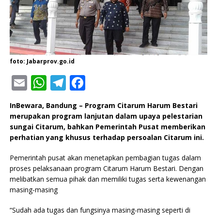
foto: Jabarprov.go.id
E
W
T
F
m
h
el
a
InBewara, Bandung – Program Citarum Harum Bestari
ai
at
e
c
merupakan program lanjutan dalam upaya pelestarian
l
s
g
e
sungai Citarum, bahkan Pemerintah Pusat memberikan
perhatian yang khusus terhadap persoalan Citarum ini.
A
ra
b
p
m
o
Pemerintah pusat akan menetapkan pembagian tugas dalam
proses pelaksanaan program Citarum Harum Bestari. Dengan
p
o
melibatkan semua pihak dan memiliki tugas serta kewenangan
k
masing-masing
“Sudah ada tugas dan fungsinya masing-masing seperti di