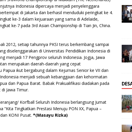
anjutnya Indonesia dipercaya menjadi penyelenggara
rtempat di Jakarta dan berhasil menduduki peringkat ke 4.
ingkat ke-3 dalam kejuaraan yang sama di Adelaide,
gkat ke-7 pada 3rd Asian Championship di Tian Jin, China.
ali 2012, setiap tahunnya PKSI terus berkembang sampai
g diselenggarakan di Universitas Pendidikan Indonesia di
ng menjadi 17 Pengprov seluruh Indonesia. Jogja, Jawa
antan merupakan daerah-daerah yang cepat
u Papua ikut bergabung dalam Kejurnas Senior ke VII dan
ruh Indonesia menjadi sebuah kebanggaan dan kehormatan
DES
ua dan Papua Barat. Babak Prakualifikasi diadakan pada
di Jawa Timur.
 Keranjang/ Korfball Seluruh Indonesia berlangsung Jumat
ma “Kita Tingkatkan Prestasi Menuju PON XX, Papua –
 dan KONI Pusat.
*(Masayu Rizka)