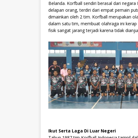
l
s
g
e
Belanda. Korfball sendiri berasal dari negar
delapan orang, terdiri dari empat pemain put
A
ra
b
dimainkan oleh 2 tim. Korfball merupakan o
p
m
o
dalam satu tim, membuat olahraga ini kerap 
fisik sangat jarang terjadi karena tidak dianju
p
o
k
Ikut Serta Laga Di Luar Negeri
Tahun 1987 tim Korfball Indonesia tampil 