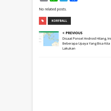
m
h
el
a
No related posts.
ai
at
e
c
l
s
g
e
KORFBALL
A
ra
b
PREVIOUS
p
m
o
Disaat Ponsel Android Hilang, Ini
p
o
Beberapa Upaya Yang Bisa Kita
Lakukan
k