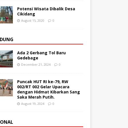
Potensi Wisata Dibalik Desa
Cikidang
August 15, 2020
0
DUNG
Ada 2 Gerbang Tol Baru
Gedebage
December 21, 2024
0
Puncak HUT RI ke-79, RW
002/RT 002 Gelar Upacara
dengan Hidmat Kibarkan Sang
Saka Merah Putih.
August 19, 2024
0
IONAL