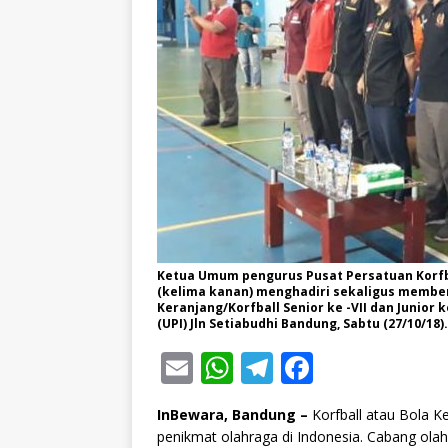
Ketua Umum pengurus Pusat Persatuan Korfbal
(kelima kanan) menghadiri sekaligus memb
Keranjang/Korfball Senior ke -VII dan Junior 
(UPI) Jln Setiabudhi Bandung, Sabtu (27/10/18).
E
W
T
F
m
h
el
a
InBewara, Bandung –
Korfball atau Bola K
ai
at
e
c
penikmat olahraga di Indonesia. Cabang olahr