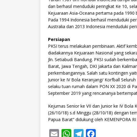
dan berhasil menduduki peringkat Ke 10, sel
Kejuaraan Asia-Oceana pertama pada 1990 be
Pada 1994 Indonesia berhasil menduduki per
Australia dan 2013 Indonesia menduduki perin
Persiapan
PKSI terus melakukan pembinaan. Aktif kemb
diadakannya Kejuaraan Nasional yang sekaran
Jln. Setiabudi Bandung. PKSI sudah berkemba
Barat, Jawa Tengah, DKI Jakarta dan Kalim
perkembangannya. Salah satu kontingen yait
Junior ke IV Bola Keranjang/ Korfball Selu
selaku tuan rumah dalam PON XX 2020 di Pap
September 2019 yang rencananya bertempat 
Kejurnas Senior ke VII dan Junior ke IV Bola
(26/10/18) s.d Minggu (28/10/18) dengan te
Papua Barat” didukung oleh KEMENPORA RI
E
W
T
F