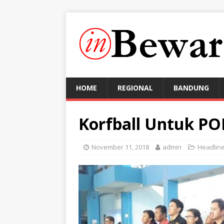
HOME
REGIONAL
BANDUNG
Korfball Untuk P
November 11, 2018
admin
Headlin