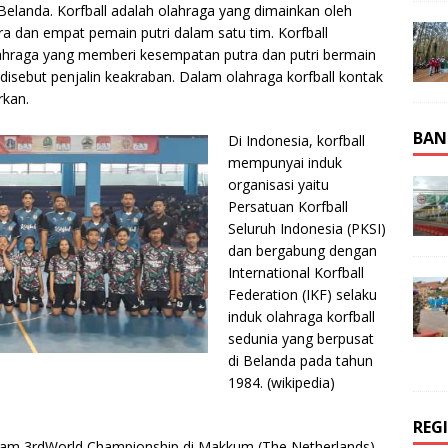
a Belanda. Korfball adalah olahraga yang dimainkan oleh
ra dan empat pemain putri dalam satu tim. Korfball
lahraga yang memberi kesempatan putra dan putri bermain
disebut penjalin keakraban. Dalam olahraga korfball kontak
rkan.
BAN
Di Indonesia, korfball
mempunyai induk
organisasi yaitu
Persatuan Korfball
Seluruh Indonesia (PKSI)
dan bergabung dengan
International Korfball
Federation (IKF) selaku
induk olahraga korfball
sedunia yang berpusat
di Belanda pada tahun
1984. (wikipedia)
REG
dalam 3rdWorld Championship di Makkum (The Netherlands)