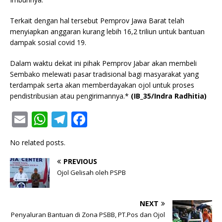
Terkait dengan hal tersebut Pemprov Jawa Barat telah
menyiapkan anggaran kurang lebih 16,2 triliun untuk bantuan
dampak sosial covid 19.
Dalam waktu dekat ini pihak Pemprov Jabar akan membeli
Sembako melewati pasar tradisional bagi masyarakat yang
terdampak serta akan memberdayakan ojol untuk proses
pendistribusian atau pengirimannya.*
(IB_35/Indra Radhitia)
E
W
T
F
m
h
el
a
No related posts.
ai
at
e
c
l
s
g
e
PREVIOUS
Ojol Gelisah oleh PSPB
A
ra
b
p
m
o
NEXT
p
o
Penyaluran Bantuan di Zona PSBB, PT.Pos dan Ojol