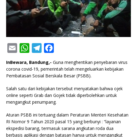
E
W
T
F
m
h
el
a
InBewara, Bandung,-
Guna menghentikan penyebaran virus
ai
at
e
c
corona covid-19, pemerintah telah mengeluarkan kebijakan
l
s
g
e
Pembatasan Sosial Berskala Besar (PSBB).
A
ra
b
Salah satu dari kebijakan tersebut menyatakan bahwa ojek
p
m
o
online seperti Grab dan Gojek tidak diperbolehkan untuk
mengangkut penumpang.
p
o
k
Aturan PSBB ini tertuang dalam Peraturan Menteri Kesehatan
RI Nomor 9 Tahun 2020 pasal 15 yang berbunyi : “layanan
ekspedisi barang, termasuk sarana angkutan roda dua
berbasis aplikasi dengan batasan hanya untuk mengangkut