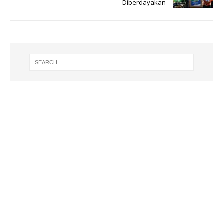
k
Diberdayakan