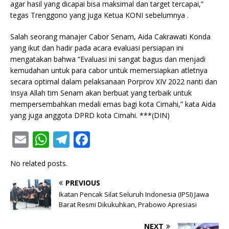
agar hasil yang dicapai bisa maksimal dan target tercapai,”
tegas Trenggono yang juga Ketua KONI sebelumnya .
Salah seorang manajer Cabor Senam, Aida Cakrawati Konda
yang ikut dan hadir pada acara evaluasi persiapan ini
mengatakan bahwa “Evaluasi ini sangat bagus dan menjadi
kemudahan untuk para cabor untuk memersiapkan atletnya
secara optimal dalam pelaksanaan Porprov XIV 2022 nanti dan
Insya Allah tim Senam akan berbuat yang terbaik untuk
mempersembahkan medali emas bagi kota Cimahi,” kata Aida
yang juga anggota DPRD kota Cimahi. ***(DIN)
E
W
T
F
m
h
el
a
No related posts.
ai
at
e
c
l
s
g
e
PREVIOUS
Ikatan Pencak Silat Seluruh Indonesia (IPSI) Jawa
A
ra
b
Barat Resmi Dikukuhkan, Prabowo Apresiasi
p
m
o
NEXT