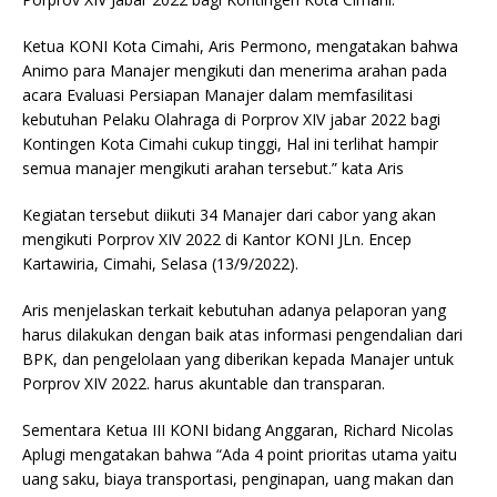
p
m
o
Ketua KONI Kota Cimahi, Aris Permono, mengatakan bahwa
p
o
Animo para Manajer mengikuti dan menerima arahan pada
k
acara Evaluasi Persiapan Manajer dalam memfasilitasi
kebutuhan Pelaku Olahraga di Porprov XIV jabar 2022 bagi
Kontingen Kota Cimahi cukup tinggi, Hal ini terlihat hampir
semua manajer mengikuti arahan tersebut.” kata Aris
Kegiatan tersebut diikuti 34 Manajer dari cabor yang akan
mengikuti Porprov XIV 2022 di Kantor KONI JLn. Encep
Kartawiria, Cimahi, Selasa (13/9/2022).
Aris menjelaskan terkait kebutuhan adanya pelaporan yang
harus dilakukan dengan baik atas informasi pengendalian dari
BPK, dan pengelolaan yang diberikan kepada Manajer untuk
Porprov XIV 2022. harus akuntable dan transparan.
Sementara Ketua III KONI bidang Anggaran, Richard Nicolas
Aplugi mengatakan bahwa “Ada 4 point prioritas utama yaitu
uang saku, biaya transportasi, penginapan, uang makan dan