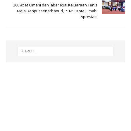
p
o
260 Atlet Cimahi dan Jabar Ikuti Kejuaraan Tenis
k
Meja Danpussenarhanud, PTMSI Kota Cimahi
Apresiasi