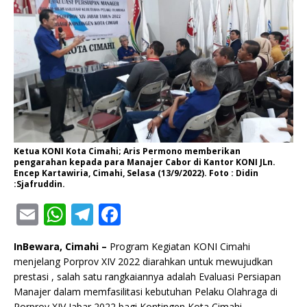
Ketua KONI Kota Cimahi; Aris Permono memberikan
pengarahan kepada para Manajer Cabor di Kantor KONI JLn.
Encep Kartawiria, Cimahi, Selasa (13/9/2022). Foto : Didin
:Sjafruddin.
E
W
T
F
m
h
el
a
InBewara, Cimahi –
Program Kegiatan KONI Cimahi
ai
at
e
c
menjelang Porprov XIV 2022 diarahkan untuk mewujudkan
l
s
g
e
prestasi , salah satu rangkaiannya adalah Evaluasi Persiapan
Manajer dalam memfasilitasi kebutuhan Pelaku Olahraga di
A
ra
b
Porprov XIV Jabar 2022 bagi Kontingen Kota Cimahi.