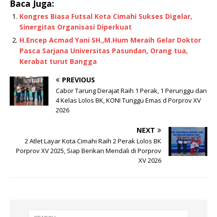
Baca Juga:
ai
at
e
c
Kongres Biasa Futsal Kota Cimahi Sukses Digelar,
l
s
g
e
Sinergitas Organisasi Diperkuat
A
ra
b
H.Encep Acmad Yani SH.,M.Hum Meraih Gelar Doktor
Pasca Sarjana Universitas Pasundan, Orang tua,
p
m
o
Kerabat turut Bangga
p
o
PREVIOUS
k
Cabor Tarung Derajat Raih 1 Perak, 1 Perunggu dan
4 Kelas Lolos BK, KONI Tunggu Emas d Porprov XV
2026
NEXT
2 Atlet Layar Kota Cimahi Raih 2 Perak Lolos BK
Porprov XV 2025, Siap Berikan Mendali di Porprov
XV 2026