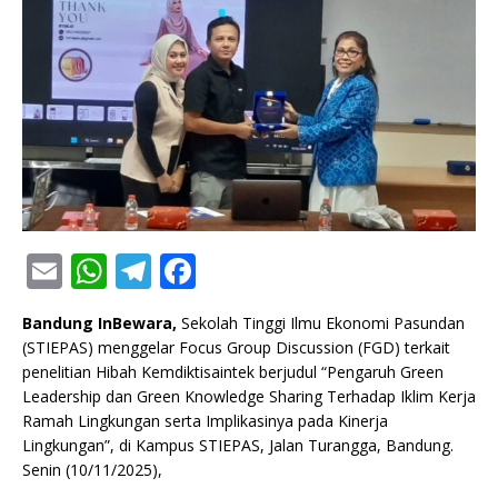
E
W
T
F
m
h
el
a
Bandung InBewara,
Sekolah Tinggi Ilmu Ekonomi Pasundan
ai
at
e
c
(STIEPAS) menggelar Focus Group Discussion (FGD) terkait
l
s
g
e
penelitian Hibah Kemdiktisaintek berjudul “Pengaruh Green
Leadership dan Green Knowledge Sharing Terhadap Iklim Kerja
A
ra
b
Ramah Lingkungan serta Implikasinya pada Kinerja
p
m
o
Lingkungan”, di Kampus STIEPAS, Jalan Turangga, Bandung.
Senin (10/11/2025),
p
o