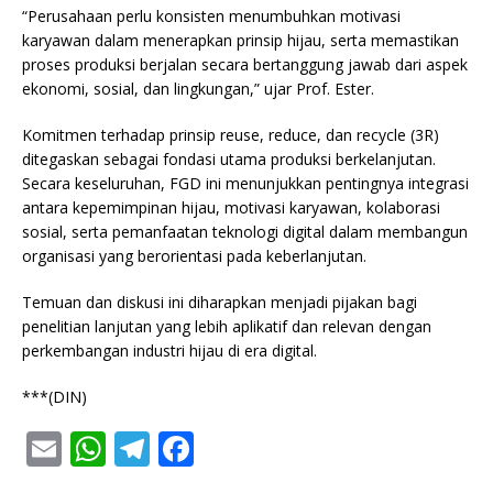
“Perusahaan perlu konsisten menumbuhkan motivasi
karyawan dalam menerapkan prinsip hijau, serta memastikan
proses produksi berjalan secara bertanggung jawab dari aspek
ekonomi, sosial, dan lingkungan,” ujar Prof. Ester.
Komitmen terhadap prinsip reuse, reduce, dan recycle (3R)
ditegaskan sebagai fondasi utama produksi berkelanjutan.
Secara keseluruhan, FGD ini menunjukkan pentingnya integrasi
antara kepemimpinan hijau, motivasi karyawan, kolaborasi
sosial, serta pemanfaatan teknologi digital dalam membangun
organisasi yang berorientasi pada keberlanjutan.
Temuan dan diskusi ini diharapkan menjadi pijakan bagi
penelitian lanjutan yang lebih aplikatif dan relevan dengan
perkembangan industri hijau di era digital.
***(DIN)
E
W
T
F
m
h
el
a