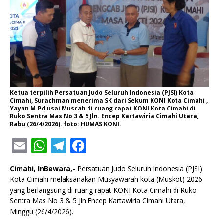
Ketua terpilih Persatuan Judo Seluruh Indonesia (PJSI) Kota
Cimahi, Surachman menerima SK dari Sekum KONI Kota Cimahi ,
Yayan M.Pd usai Muscab di ruang rapat KONI Kota Cimahi di
Ruko Sentra Mas No 3 & 5 Jln. Encep Kartawiria Cimahi Utara,
Rabu (26/4/2026). foto: HUMAS KONI.
E
W
T
F
m
h
el
a
Cimahi, InBewara,-
Persatuan Judo Seluruh Indonesia (PJSI)
ai
at
e
c
Kota Cimahi melaksanakan Musyawarah kota (Muskot) 2026
l
s
g
e
yang berlangsung di ruang rapat KONI Kota Cimahi di Ruko
Sentra Mas No 3 & 5 Jln.Encep Kartawiria Cimahi Utara,
A
ra
b
Minggu (26/4/2026).