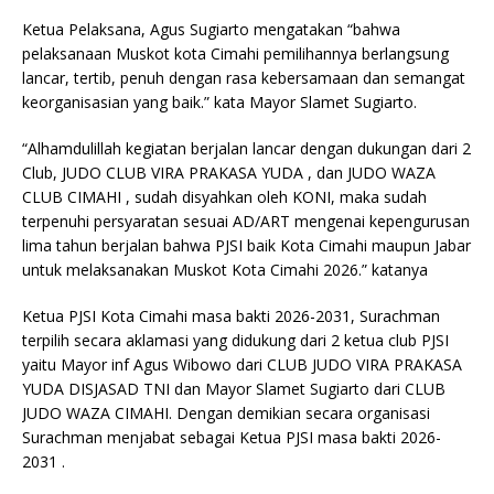
p
m
o
Ketua Pelaksana, Agus Sugiarto mengatakan “bahwa
p
o
pelaksanaan Muskot kota Cimahi pemilihannya berlangsung
k
lancar, tertib, penuh dengan rasa kebersamaan dan semangat
keorganisasian yang baik.” kata Mayor Slamet Sugiarto.
“Alhamdulillah kegiatan berjalan lancar dengan dukungan dari 2
Club, JUDO CLUB VIRA PRAKASA YUDA , dan JUDO WAZA
CLUB CIMAHI , sudah disyahkan oleh KONI, maka sudah
terpenuhi persyaratan sesuai AD/ART mengenai kepengurusan
lima tahun berjalan bahwa PJSI baik Kota Cimahi maupun Jabar
untuk melaksanakan Muskot Kota Cimahi 2026.” katanya
Ketua PJSI Kota Cimahi masa bakti 2026-2031, Surachman
terpilih secara aklamasi yang didukung dari 2 ketua club PJSI
yaitu Mayor inf Agus Wibowo dari CLUB JUDO VIRA PRAKASA
YUDA DISJASAD TNI dan Mayor Slamet Sugiarto dari CLUB
JUDO WAZA CIMAHI. Dengan demikian secara organisasi
Surachman menjabat sebagai Ketua PJSI masa bakti 2026-
2031 .