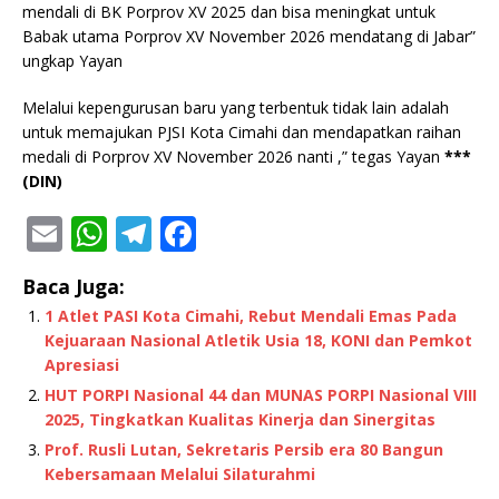
mendali di BK Porprov XV 2025 dan bisa meningkat untuk
Babak utama Porprov XV November 2026 mendatang di Jabar”
ungkap Yayan
Melalui kepengurusan baru yang terbentuk tidak lain adalah
untuk memajukan PJSI Kota Cimahi dan mendapatkan raihan
medali di Porprov XV November 2026 nanti ,” tegas Yayan
***
(DIN)
E
W
T
F
m
h
el
a
Baca Juga:
ai
at
e
c
1 Atlet PASI Kota Cimahi, Rebut Mendali Emas Pada
l
s
g
e
Kejuaraan Nasional Atletik Usia 18, KONI dan Pemkot
A
ra
b
Apresiasi
HUT PORPI Nasional 44 dan MUNAS PORPI Nasional VIII
p
m
o
2025, Tingkatkan Kualitas Kinerja dan Sinergitas
p
o
Prof. Rusli Lutan, Sekretaris Persib era 80 Bangun
k
Kebersamaan Melalui Silaturahmi